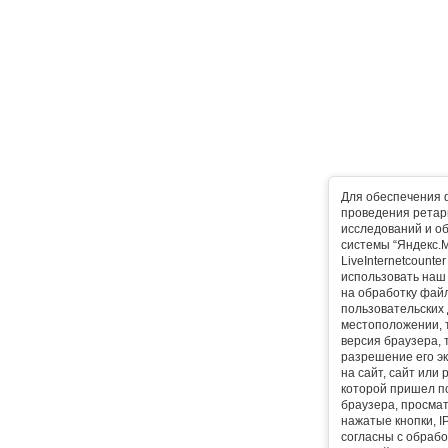
Для обеспечения 
проведения ретарг
исследований и о
системы “Яндекс.М
LiveInternetcounte
использовать наш 
на обработку фай
пользовательских 
местоположении, т
версия браузера, 
разрешение его эк
на сайт, сайт или
которой пришел п
браузера, просма
нажатые кнопки, I
согласны с обрабо