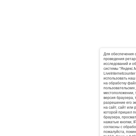
Для обеспечения 
проведения ретарг
исследований и о
системы “Яндекс.М
LiveInternetcounte
использовать наш 
на обработку фай
пользовательских 
местоположении, т
версия браузера, 
разрешение его эк
на сайт, сайт или
которой пришел п
браузера, просма
нажатые кнопки, I
согласны с обрабо
пожалуйста, покин