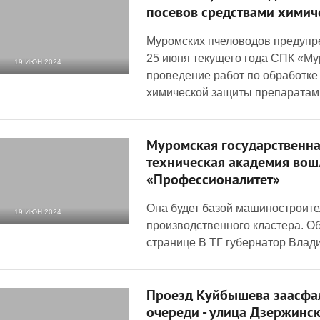
посевов средствами химич
Муромских пчеловодов предупреж
25 июня текущего года СПК «Му
19 ИЮН 2024
проведение работ по обработке
1 492
0
химической защиты препаратами
Муромская государственн
техническая академия вош
«Профессионалитет»
Она будет базой машиностроите
19 ИЮН 2024
производственного кластера. О
1 397
0
странице В ТГ губернатор Влад
Проезд Куйбышева заасфал
очереди - улица Дзержинс