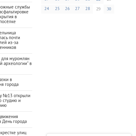
рожные службы
24
25
26
27
28
29
30
асфальтировке
крытия в
посёлке
тельница
ась почти
лей из-за
енников
а для муромлян
й археологии" в
азки в
ня города
ду №13 открыли
ю студию и
рию
движения
в День города
екрестке улиц