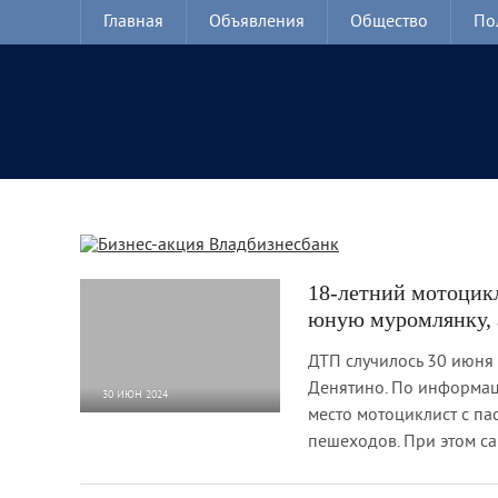
Главная
Объявления
Общество
По
18-летний мотоцик
юную муромлянку, 
ДТП случилось 30 июня
Денятино. По информа
30 ИЮН 2024
место мотоциклист с п
6 178
0
пешеходов. При этом са