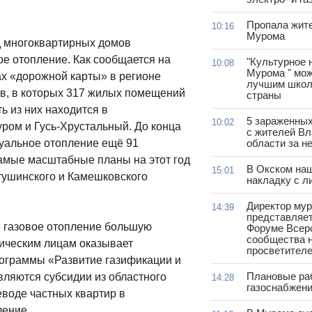
Пропала жит
10:16
Мурома
 многоквартирных домов
е отопление. Как сообщается на
"Культурное 
10:08
Мурома " мож
ах «дорожной карты» в регионе
лучшим школ
ов, в которых 317 жилых помещений
страны
ь из них находится в
5 зараженны
10:02
ром и Гусь-Хрустальный. До конца
с жителей В
дуальное отопление ещё 91
области за н
амые масштабные планы на этот год
В Окском на
15:01
етушинского и Камешковского
накладку с л
Директор му
14:39
представляет
е газовое отопление большую
Форуме Всер
сообщества н
ическим лицам оказывает
просветител
рограммы «Развитие газификации и
Плановые ра
ляются субсидии из областного
14:28
газоснабжени
воде частных квартир в
ление.