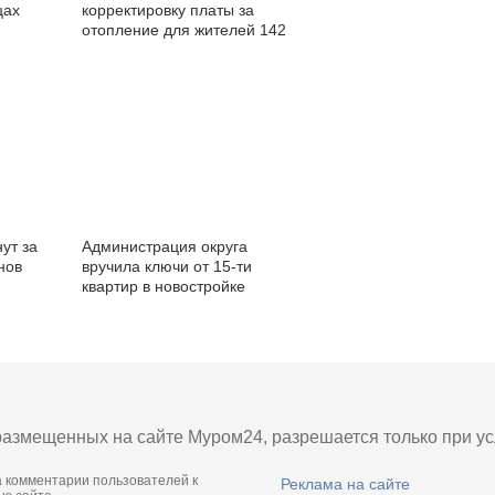
цах
корректировку платы за
отопление для жителей 142
домов в Муроме
ут за
Администрация округа
нов
вручила ключи от 15-ти
квартир в новостройке
очередникам
азмещенных на сайте Муром24, разрешается только при усл
а комментарии пользователей к
Реклама на сайте