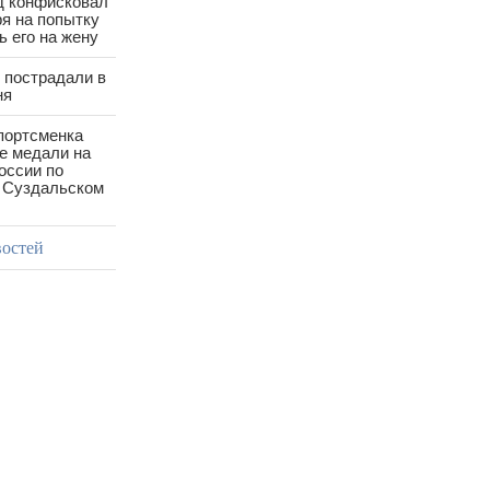
д конфисковал
ря на попытку
 его на жену
 пострадали в
ня
портсменка
е медали на
оссии по
в Суздальском
востей