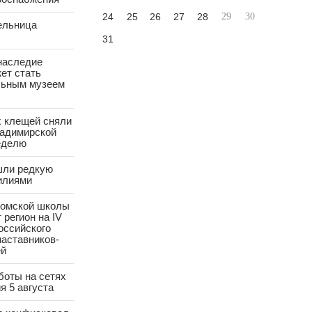
24
25
26
27
28
29
30
ельница
31
наследие
ет стать
ьным музеем
х клещей сняли
ладимирской
еделю
шли редкую
илиями
ромской школы
 регион на IV
оссийского
аставников-
ей
боты на сетях
я 5 августа