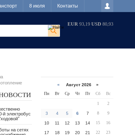
анспорт
8 июля
Контакты
EUR
93,19
USD
80,93
на
 отопление
«
Август 2026 »
 НОВОСТИ
Пн
Вт
Ср
Чт
Пт
Сб
Вс
1
2
жественно
3
4
5
6
7
8
9
0-й электробус
"ходовой"
10
11
12
13
14
15
16
боты на сетях
17
18
19
20
21
22
23
азоснабжения