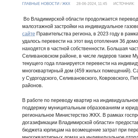
ГЛАВНЫЕ НОВОСТИ
/
ЖКХ
28-06-2024, 11:45
ИСТОЧНИК:
Во Владимирской области продолжается перевод
малоэтажной застройки на индивидуальное газово
сайте
Правительства региона, в 2023 году в рамк
удалось перевести на этот вид отопления 36 дом
находятся в частной собственности. Большая част
Селивановском районе, в числе лидеров также Му
текущего года планируется перевести на индиви
многоквартирный дом (459 жилых помещений). С
у Судогодского, Селивановского, Ковровского, П
районов.
В работе по переводу квартир на индивидуально
поддержку муниципальным образованиям и юрид
региональное Министерство ЖКХ. В рамках госп
догазификации Владимирской области» предостав
бюджета юрлицам на возмещение затрат при пере
многоквартирных домах на индивидуальное отоп