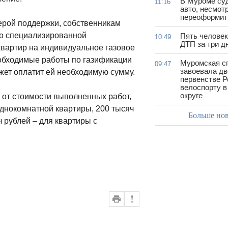
В Муроме су
11:16
авто, несмот
переоформить
ерой поддержки, собственникам
со специализированной
Пять человек
10:49
ДТП за три д
квартир на индивидуальное газовое
обходимые работы по газификации
Муромская с
09:47
завоевала дв
джет оплатит ей необходимую сумму.
первенстве Р
велоспорту 
округе
 от стоимости выполненных работ,
однокомнатной квартиры, 200 тысяч
Больше но
 рублей – для квартиры с