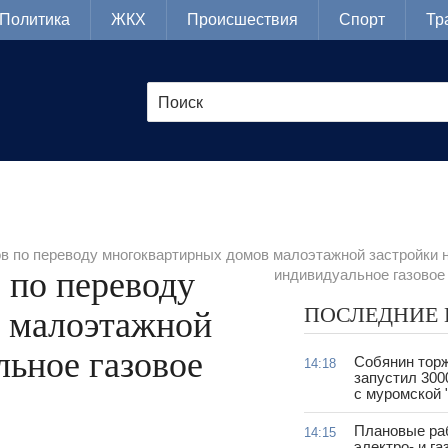
Политика
ЖКХ
Происшествия
Спорт
Тр
в по переводу многоквартирных домов малоэтажной застройки 
 по переводу
индивидуальное газовое
ПОСЛЕДНИЕ
 малоэтажной
льное газовое
Собянин тор
14:18
запустил 300
с муромской 
Плановые ра
14:15
электро- и г