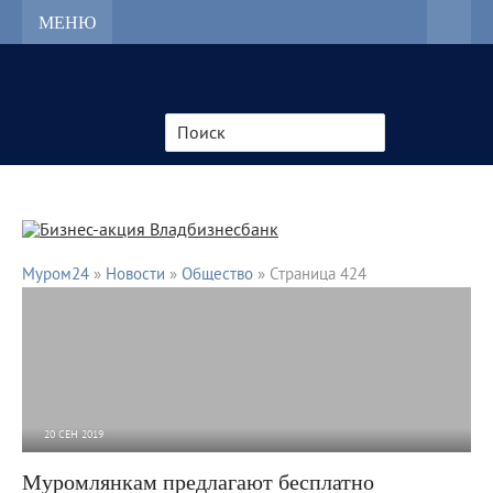
МЕНЮ
Муром24
»
Новости
»
Общество
» Страница 424
20 СЕН 2019
7 613
0
Муромлянкам предлагают бесплатно