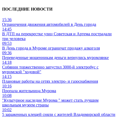
ПОСЛЕДНИЕ НОВОСТИ
15:36
Ограничения движения автомобилей в День города
14:45
В ДТП на перекрестке улиц Советская и Артема пострадали
три человека
09:53
В День города в Муроме ограничат продажу алкоголя
09:36
Переведенные мошенникам деньги вернулись муромлянке
14:18
Собянин торжественно запустил 3000-й электробус с
муромской "ходовой"
14:15
Плановые работы на сетях электро- и газоснабжения
10:16
Пропала жительница Мурома
10:08
"Культурное наследие Мурома " может стать лучшим
школьным музеем страны
10:02
5 зараженных клещей сняли с жителей Владимирской области