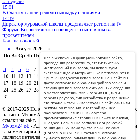
за неделю
15:01
В Окском нашли редкую накладку с лилиями
14:39
Директор муромской школы представляет регион на IV
Форуме Всероссийского сообщества наставников-
просветителей
Больше новостей
«
Август 2026 »
Пн
Вт
Ср
Чт
Пт
Сб
Вс
Для обеспечения функционирования сайта,
1
2
проведения ретаргетинга, статистических
исследований и обзоров, мы используем
3
4
5
6
7
8
9
системы “Яндекс.Метрика”, LiveInternetcounter и
10
11
12
13
14
15
16
Sputnik. Продолжая использовать наш сайт, вы
17
18
19
20
21
22
23
даете согласие на обработку файлов cookie и
следующих пользовательских данных: сведения
24
25
26
27
28
29
30
о местоположении, тип и версия ОС, тип и
31
версия браузера, тип устройства и разрешение
его экрана, источник перехода на сайт, сайт или
рекламная кампания, с которой пришел
© 2017-2025 Использование любых материалов, размещенных
пользователь, язык ОС и браузера,
на сайте Муром24, разрешается только при условии активной
просматриваемые страницы и нажатые кнопки,
ссылки на сайт.
IP-адрес. Если вы не согласны с обработкой
Муром24.рф
- Администрация сайта не несет ответственности
ваших данных, пожалуйста, покиньте сайт.
за комментарии пользователей к информации, которая
(Согласно ФЗ №152, Статья 9 “Согласие
является интеллектуальной собственностью сайта.
субъекта персональных данных на обработку