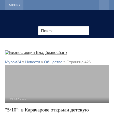
МЕНЮ
Муром24
»
Новости
»
Общество
» Страница 426
05 СЕН 2019
3 198
0
"5/10": в Карачарове открыли детскую