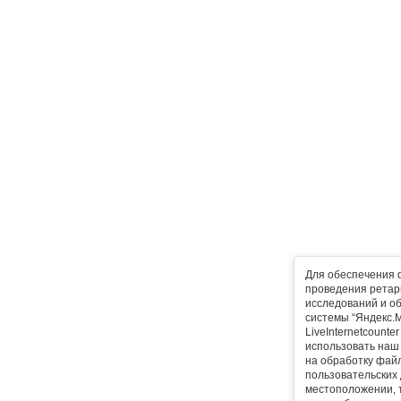
Для обеспечения 
проведения ретарг
исследований и о
системы “Яндекс.М
LiveInternetcounte
использовать наш 
на обработку фай
пользовательских 
местоположении, т