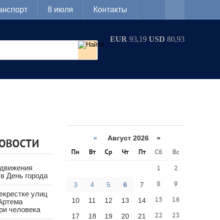
анспорт
8 июля
Контакты
EUR
93,19
USD
80,93
«
Август 2026 »
НОВОСТИ
Пн
Вт
Ср
Чт
Пт
Сб
Вс
 движения
1
2
в День города
8
9
3
4
5
6
7
екрестке улиц
15
16
10
11
12
13
14
Артема
ри человека
22
23
17
18
19
20
21