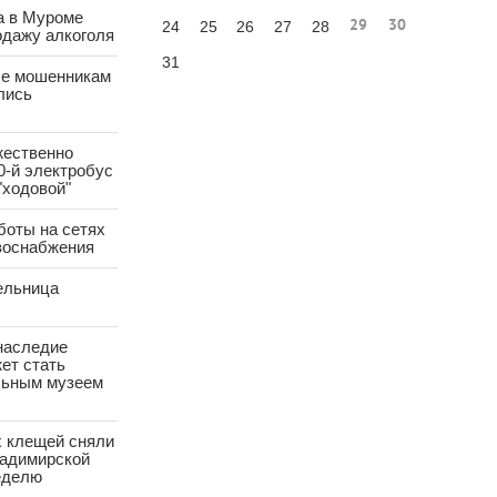
а в Муроме
29
30
24
25
26
27
28
одажу алкоголя
31
е мошенникам
лись
жественно
0-й электробус
"ходовой"
боты на сетях
азоснабжения
ельница
наследие
ет стать
ьным музеем
х клещей сняли
ладимирской
еделю