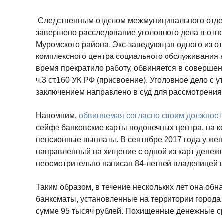
Следственным отделом межмуниципального отд
завершено расследование уголовного дела в отн
Муромского района. Экс-заведующая одного из о
комплексного центра социального обслуживания 
время прекратило работу, обвиняется в соверше
ч.3 ст.160 УК РФ (присвоение). Уголовное дело 
заключением направлено в суд для рассмотрения 
Напомним,
обвиняемая согласно своим должнос
сейфе банковские карты подопечных центра, на 
пенсионные выплаты. В сентябре 2017 года у же
направленный на хищение с одной из карт денеж
неосмотрительно написан 84-летней владелицей н
Таким образом, в течение нескольких лет она об
банкоматы, установленные на территории города
сумме 95 тысяч рублей. Похищенные денежные ср