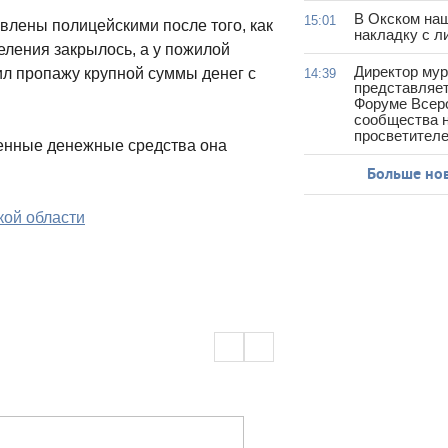
В Окском на
15:01
лены полицейскими после того, как
накладку с л
еления закрылось, а у пожилой
Директор му
л пропажу крупной суммы денег с
14:39
представляет
Форуме Всер
сообщества н
просветител
енные денежные средства она
Больше но
ой области