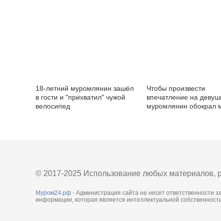
тысяч рублей
18-летний муромлянин зашёл
Чтобы произвести
в гости и "прихватил" чужой
впечатление на девушк
велосипед
муромлянин обокрал 
в Коврове
© 2017-2025 Использование любых материалов, р
Муром24.рф
- Администрация сайта не несет ответственности з
информации, которая является интеллектуальной собственность