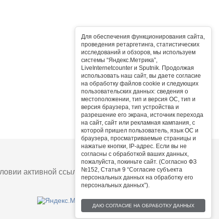
Для обеспечения функционирования сайта,
проведения ретаргетинга, статистических
исследований и обзоров, мы используем
системы “Яндекс.Метрика”,
LiveInternetcounter и Sputnik. Продолжая
использовать наш сайт, вы даете согласие
на обработку файлов cookie и следующих
пользовательских данных: сведения о
местоположении, тип и версия ОС, тип и
версия браузера, тип устройства и
разрешение его экрана, источник перехода
на сайт, сайт или рекламная кампания, с
которой пришел пользователь, язык ОС и
браузера, просматриваемые страницы и
нажатые кнопки, IP-адрес. Если вы не
согласны с обработкой ваших данных,
пожалуйста, покиньте сайт. (Согласно ФЗ
№152, Статья 9 “Согласие субъекта
овии активной ссылки на сайт.
персональных данных на обработку его
персональных данных”).
ДАЮ СОГЛАСИЕ НА ОБРАБОТКУ ДАННЫХ