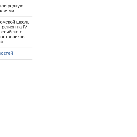
шли редкую
илиями
ромской школы
 регион на IV
оссийского
аставников-
ей
востей