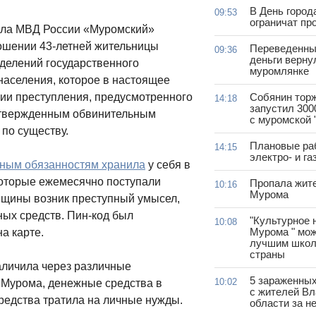
В День город
09:53
ограничат пр
ела МВД России «Муромский»
ошении 43-летней жительницы
Переведенны
09:36
деньги верну
тделений государственного
муромлянке
населения, которое в настоящее
нии преступления, предусмотренного
Собянин тор
14:18
запустил 300
с утвержденным обвинительным
с муромской 
по существу.
Плановые ра
14:15
электро- и г
тным обязанностям хранила
у себя в
которые ежемесячно поступали
Пропала жит
10:16
Мурома
нщины возник преступный умысел,
ных средств. Пин-код был
"Культурное 
10:08
Мурома " мож
а карте.
лучшим школ
страны
наличила через различные
5 зараженны
10:02
 Мурома, денежные средства в
с жителей В
едства тратила на личные нужды.
области за н