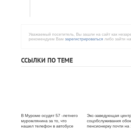
Уважаемый посетитель, Вы зашли на сайт как незар
рекомендуем Вам
зарегистрироваться
либо зайти на
ССЫЛКИ ПО ТЕМЕ
В Муроме осудят 57 -летнего
Экс-заведующая цент
муромлянина за то, что
соцобслуживания обо
нашел телефон в автобусе
пенсионерку почти на