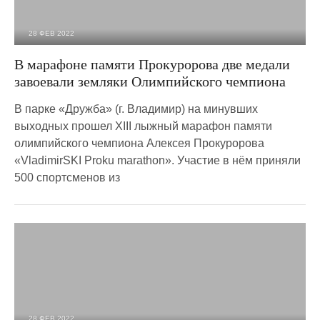
28 ФЕВ 2022
2 009
0
В марафоне памяти Прокуророва две медали
завоевали земляки Олимпийского чемпиона
В парке «Дружба» (г. Владимир) на минувших
выходных прошел XIII лыжный марафон памяти
олимпийского чемпиона Алексея Прокуророва
«VladimirSKI Proku marathon». Участие в нём приняли
500 спортсменов из
28 ФЕВ 2022