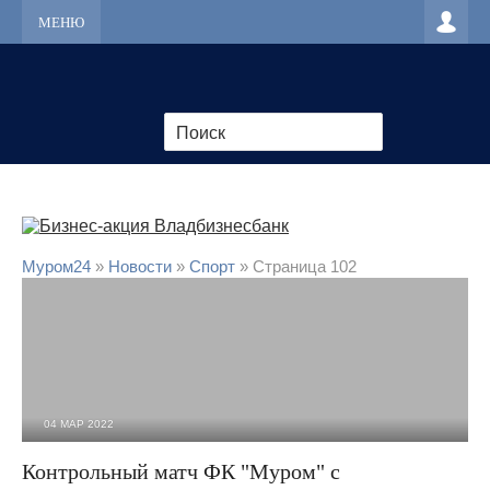
МЕНЮ
Муром24
»
Новости
»
Cпорт
» Страница 102
04 МАР 2022
2 024
0
Контрольный матч ФК "Муром" с