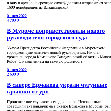
плану в армию на срочную службу должны отправиться око
1600 новобранцев из Владимирской
01 ноя 2022
4 783
0
В Муроме поприветствовали нового
руководителя городского суда
Указом Президента Российской Федерации в Муромском
городском суде назначен новый руководитель. Им стал
уроженец города Камешково Владимирской области - Макс
Рябов. С назначением на важную должность
01 ноя 2022
2 630
0
В сквере Ермакова украли чугунные
крышки от урн
Происшествие случилось сегодня ночью. Неизвестные
совершили акт вандализма в сквере Ермакова в Муроме. Бы
похищены чугунные крышки от урн, установленных около