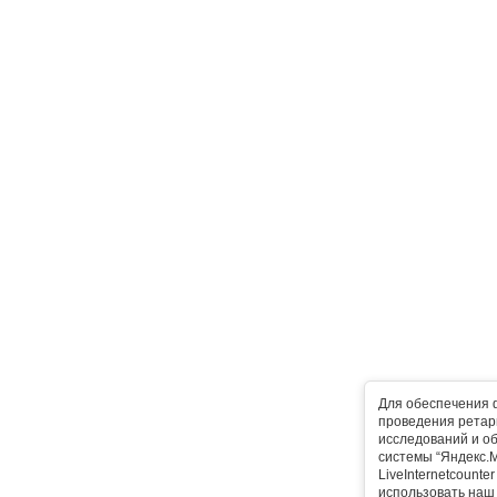
Для обеспечения 
проведения ретарг
исследований и о
системы “Яндекс.М
LiveInternetcounte
использовать наш 