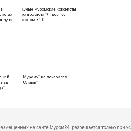
 в
Юные муромские хоккеисты
енства
разгромили "Лидер" со
анду из
счетом 34:0
ношей
"Мурому" не покорился
ь за
"Олимп"
ца"
азмещенных на сайте Муром24, разрешается только при усл