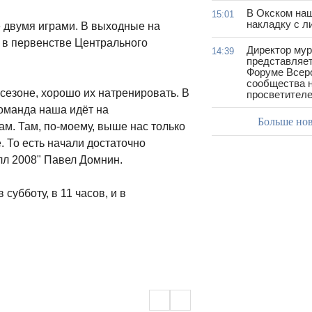
В Окском на
15:01
накладку с л
ё двумя играми. В выходные на
 в первенстве Центрального
Директор му
14:39
представляет
Форуме Всер
сообщества н
 сезоне, хорошо их натренировать. В
просветител
команда наша идёт на
Больше но
м. Там, по-моему, выше нас только
е. То есть начали достаточно
лл 2008" Павел Домнин.
убботу, в 11 часов, и в