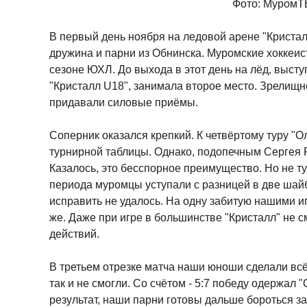
Фото: МуромТ
В первый день ноября на ледовой арене "Криста
дружина и парни из Обнинска. Муромские хоккеис
сезоне ЮХЛ. До выхода в этот день на лёд, выст
"Кристалл U18", занимала второе место. Зрелищ
придавали силовые приёмы.
Соперник оказался крепкий. К четвёртому туру "
турнирной таблицы. Однако, подопечным Сергея
Казалось, это бесспорное преимущество. Но не ту
периода муромцы уступали с разницей в две шай
исправить не удалось. На одну забитую нашими иг
же. Даже при игре в большинстве "Кристалл" не 
действий.
В третьем отрезке матча наши юноши сделали всё
так и не смогли. Со счётом - 5:7 победу одержал
результат, наши парни готовы дальше бороться за