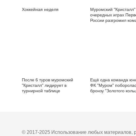
Хоккейная неделя
Муромский "Кристалл"
очередных играх Перв
России разгромил ком
Саратовской области
После 6 туров муромский
Ещё одна команда ю
"Кристалл" лидирует в
ФК "Муром" поборолас
турнирной таблице
бронзу "Золотого коль
чемпионата области
© 2017-2025 Использование любых материалов, р