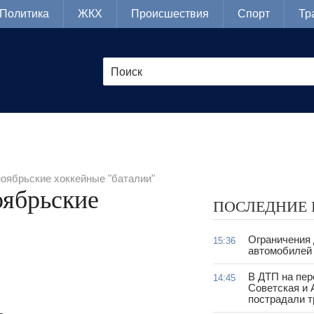
Политика
ЖКХ
Происшествия
Спорт
Тр
оябрьские хоккейные "баталии"
оябрьские
ПОСЛЕДНИЕ
Ограничения
15:36
автомобилей 
В ДТП на пер
14:45
Советская и 
пострадали т