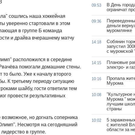
В
В День город
09:53
ограничат пр
лла" сошлись наша хоккейная
Переведенны
09:36
ты уверенно стартовали в этом
деньги верну
муромлянке
упающая в группе Б команда
ности и драйва вчерашнему матчу
Собянин тор
14:18
запустил 300
с муромской 
Олимп" расположился в середине
Плановые ра
14:15
 Рвачёва помогали домашние стены.
электро- и г
т то было. Уже к началу второго
Пропала жит
10:16
бы. К третьему периоду ситуацию
Мурома
роками шайбу, гости ответили тем
"Культурное 
10:08
смог провести результативных
Мурома " мож
лучшим школ
страны
 возможное, но догнать соперника
5 зараженны
10:02
 "Олимп". Несмотря на сегодняшний
с жителей В
области за н
 лидерство в группе.