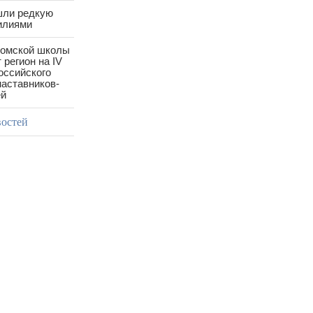
шли редкую
илиями
ромской школы
 регион на IV
оссийского
аставников-
ей
востей