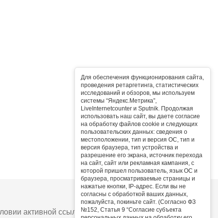
Для обеспечения функционирования сайта,
проведения ретаргетинга, статистических
исследований и обзоров, мы используем
системы “Яндекс.Метрика”,
LiveInternetcounter и Sputnik. Продолжая
использовать наш сайт, вы даете согласие
на обработку файлов cookie и следующих
пользовательских данных: сведения о
местоположении, тип и версия ОС, тип и
версия браузера, тип устройства и
разрешение его экрана, источник перехода
на сайт, сайт или рекламная кампания, с
которой пришел пользователь, язык ОС и
браузера, просматриваемые страницы и
нажатые кнопки, IP-адрес. Если вы не
согласны с обработкой ваших данных,
пожалуйста, покиньте сайт. (Согласно ФЗ
№152, Статья 9 “Согласие субъекта
овии активной ссылки на сайт.
персональных данных на обработку его