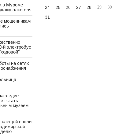
а в Муроме
24
25
26
27
28
29
30
одажу алкоголя
31
е мошенникам
лись
жественно
0-й электробус
"ходовой"
боты на сетях
азоснабжения
ельница
наследие
ет стать
ьным музеем
х клещей сняли
ладимирской
еделю