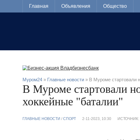
Главная
Объявления
Общество
Муром24
»
Главные новости
» В Муроме стартовали н
В Муроме стартовали н
хоккейные "баталии"
ГЛАВНЫЕ НОВОСТИ
/
CПОРТ
2-11-2023, 10:30
ИСТОЧНИК: