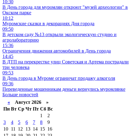
10:30
В День города для муромлян откроют "музей археологии" в
Окском парке
10:12
Муромские сказки в декорациях Дня города
09:50
В детском саду №13 открыли экологическую студию и
агролабораторию
15:36
Ограничения движения автомобилей в День города
14:45
В ДТП на перекрестке улиц Советская и Артема пострадали
три человека
09:53
В День города в Муроме ограничат продажу алкоголя
09:36
Переведенные мошенникам деньги вернулись муромлянке
Больше новостей
«
Август 2026 »
Пн
Вт
Ср
Чт
Пт
Сб
Вс
1
2
3
4
5
6
7
8
9
10
11
12
13
14
15
16
17
18
19
20
21
22
23