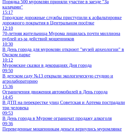
Порядка 500 муромлян приняли участие в заезде "За
калачами"
15:17
Городские дорожные службы приступили к асфальтировке
дорожного покрытия в Центральном посёлке
12:10
70-летняя жительница Мурома лишилась почти миллиона
рублей из-за действий мошенников
10:30
В День города для муромлян откроют "музей археологии" в
Окском парке
10:12
Муромские сказки в декорациях Дня города
09:50
В детском саду №13 открыли экологическую студию и
агролабораторию
15:36
Ограничения движения автомобилей в День города
14:45
В ДТП на перекрестке улиц Советская и Артема пострадали
три человека
09:53
В День города в Муроме ограничат продажу алкоголя
09:36
Переведенные мошенникам деньги вернулись муромлянке