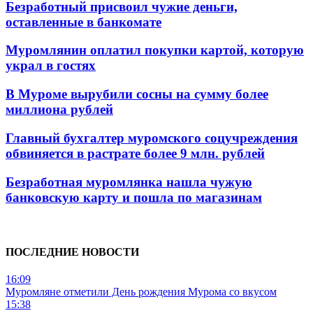
Безработный присвоил чужие деньги,
оставленные в банкомате
Муромлянин оплатил покупки картой, которую
украл в гостях
В Муроме вырубили сосны на сумму более
миллиона рублей
Главный бухгалтер муромского соцучреждения
обвиняется в растрате более 9 млн. рублей
Безработная муромлянка нашла чужую
банковскую карту и пошла по магазинам
ПОСЛЕДНИЕ НОВОСТИ
16:09
Муромляне отметили День рождения Мурома со вкусом
15:38