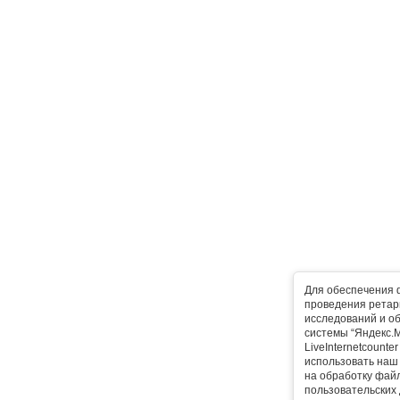
Для обеспечения 
проведения ретарг
исследований и о
системы “Яндекс.М
LiveInternetcounte
использовать наш 
на обработку фай
пользовательских 