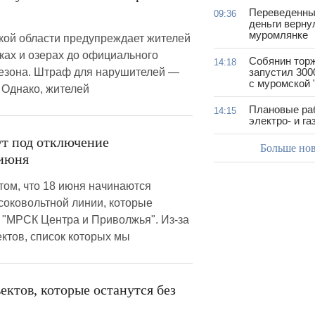
Переведенны
09:36
деньги верну
муромлянке
ой области предупреждает жителей
еках и озерах до официального
Собянин тор
14:18
сезона. Штраф для нарушителей —
запустил 300
с муромской 
. Однако, жителей
Плановые ра
14:15
электро- и г
ут под отключение
Больше но
 июня
том, что 18 июня начинаются
оковольтной линии, которые
 "МРСК Центра и Приволжья". Из-за
ектов, список которых мы
ектов, которые останутся без