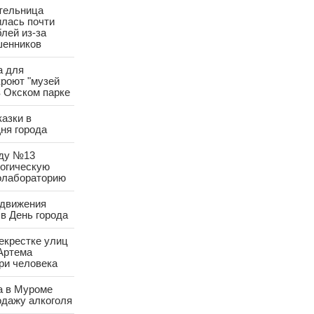
тельница
лась почти
лей из-за
шенников
а для
роют "музей
в Окском парке
азки в
ня города
аду №13
логическую
олабораторию
 движения
в День города
екрестке улиц
Артема
ри человека
а в Муроме
одажу алкоголя