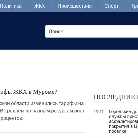
Политика
ЖКХ
Происшествия
Спорт
Тр
арифы ЖКХ в Муроме?
ПОСЛЕДНИЕ
ской области изменились тарифы на
 В среднем по разным ресурсам рост
Городские д
15:17
службы прис
 процентов.
асфальтиров
покрытия в 
посёлке