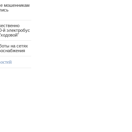
е мошенникам
лись
жественно
0-й электробус
"ходовой"
боты на сетях
азоснабжения
востей