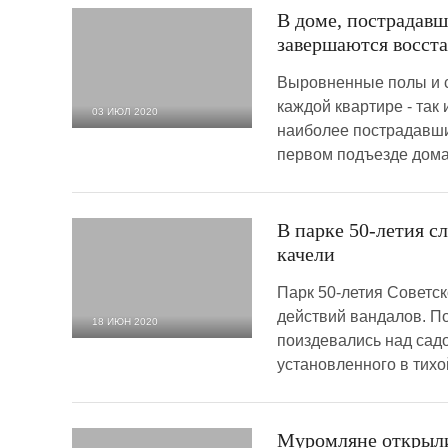
В доме, пострадавш
завершаются восст
Выровненные полы и с
каждой квартире - так
03 ИЮЛ 2020
наиболее пострадавши
3 909
0
первом подъезде дома
В парке 50-летия с
качели
Парк 50-летия Советск
действий вандалов. П
18 ИЮН 2020
поиздевались над сад
7 705
0
установленного в тихо
Муромляне открыли