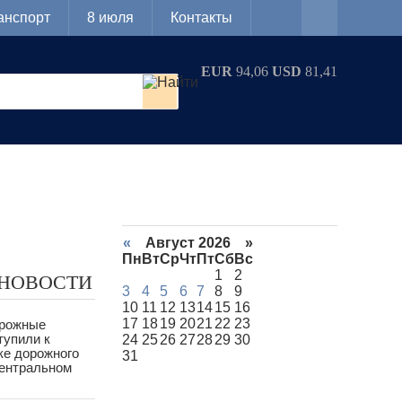
анспорт
8 июля
Контакты
EUR
94,06
USD
81,41
«
Август 2026 »
Пн
Вт
Ср
Чт
Пт
Сб
Вс
1
2
 НОВОСТИ
3
4
5
6
7
8
9
10
11
12
13
14
15
16
17
18
19
20
21
22
23
орожные
тупили к
24
25
26
27
28
29
30
ке дорожного
31
Центральном