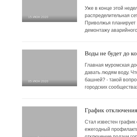
Уже в конце этой нед
распределительная се
15 ИЮН 2020
Приволжья планирует 
11 167
0
демонтажу аварийного
Воды не будет до к
Главная муромская до
давать людям воду. Чт
башней? - такой вопр
05 ИЮН 2020
городских сообществах
4 348
0
График отключения
Стал известен график 
ежегодный профилактич
отключение подачи го