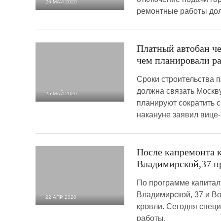
26 МАЙ 2020
ремонтные работы дол
10 621
0
Платный автобан че
чем планировали р
Сроки строительства п
должна связать Москву
25 МАЙ 2020
планируют сократить с
9 195
0
накануне заявил вице
После капремонта к
Владимирской,37 п
По программе капитал
Владимирской, 37 и Во
22 АПР 2020
кровли. Сегодня спец
2 507
0
работы.