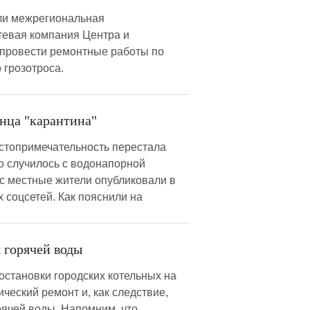
ели межрегиональная
тевая компания Центра и
провести ремонтные работы по
 грозотроса.
онца "карантина"
стопримечательность перестала
о случилось с водонапорной
ос местные жители опубликовали в
 соцсетей. Как пояснили на
 горячей воды
остановки городских котельных на
еский ремонт и, как следствие,
рячей воды. Напомним, что