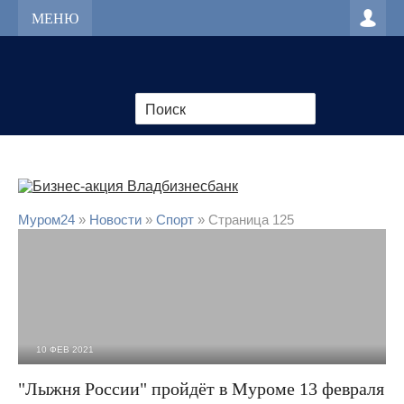
МЕНЮ
Муром24
»
Новости
»
Cпорт
» Страница 125
10 ФЕВ 2021
2 099
0
"Лыжня России" пройдёт в Муроме 13 февраля