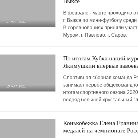
Выксе
В феврале - марте проходило о
г. Выкса по мини-футболу среди 
17 МАР 2021
В соревнованиях приняли участие
2 184
0
Муром, г. Павлово, г. Саров,
По итогам Кубка наций му
Якимушкин впервые завоева
Спортивная сборная команда Р
занимает первое общекомандное
15 МАР 2021
итогам спортивного сезона 2020-
1 666
0
подряд большой хрустальный г
Конькобежка Елена Еранина
медалей на чемпионате Рос