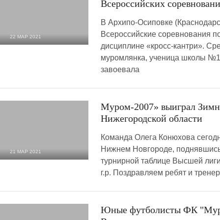
Всероссийских соревновани
В Архипо-Осиповке (Краснодарс
Всероссийские соревнования по
22 МАР 2021
дисциплине «кросс-кантри». Сре
2 717
0
муромлянка, ученица школы №
завоевала
Муром-2007» выиграл Зимн
Нижегородской области
Команда Олега Конюхова сегодн
Нижнем Новгороде, поднявшись 
21 МАР 2021
турнирной таблице Высшей лиг
2 096
0
г.р. Поздравляем ребят и трене
Юные футболисты ФК "Муро