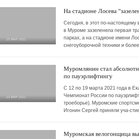
На стадионе Лосева "зазеле
Сегодня, в этот по-настоящему 
в Муроме зазеленела первая тра
парках, а на стадионе имени Ло
25 МАР 2021
снегоуборочной техники и более
2 320
0
Муромлянин стал абсолют
по пауэрлифтингу
С 12 по 19 марта 2021 года в Е
Чемпионат России по пауэрлифт
23 МАР 2021
троеборье). Муромские спортсм
3 478
0
Игонин Сергей приняли уча-сти
Муромская велогонщица выи