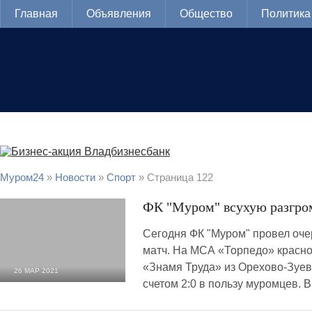
Главная
Объявления
Общество
Политика
Муром24
»
Новости
»
Cпорт
» Страница 122
ФК "Муром" всухую разгро
Сегодня ФК "Муром" провел оч
матч. На МСА «Торпедо» красно
«Знамя Труда» из Орехово-Зуев
26 МАР 2021
счетом 2:0 в пользу муромцев. 
1 720
0