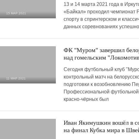
13 и 14 марта 2021 года в Ирку
«Байкал» проходил чемпионат 
15 МАР 2021
спорту в спринтерском и класси
1 830
0
данных соревнованиях успешно
ФК "Муром" завершил бело
над гомельским "Локомоти
Сегодня футбольный клуб "Мур
контрольный матч на белорусск
11 МАР 2021
подготовки к возобновлению Пе
1 607
0
Профессиональной футбольной 
красно-чёрных был
Иван Якимушкин вошёл в со
на финал Кубка мира в Шв