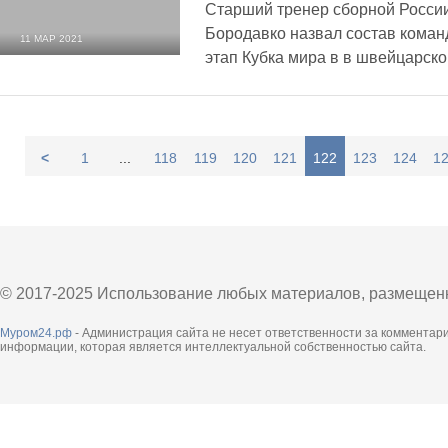
Старший тренер сборной Росси
Бородавко назвал состав коман
11 МАР 2021
этап Кубка мира в в швейцарск
1 518
0
<
1
...
118
119
120
121
122
123
124
1
© 2017-2025 Использование любых материалов, размещенны
Муром24.рф
- Администрация сайта не несет ответственности за комментар
информации, которая является интеллектуальной собственностью сайта.