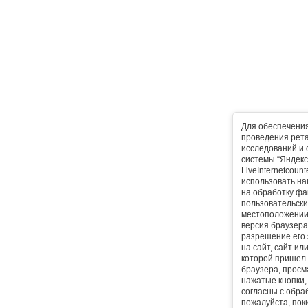
Для обеспечени
проведения рета
исследований и 
системы “Яндекс
LiveInternetcoun
использовать на
на обработку фа
пользовательски
местоположении,
версия браузера,
разрешение его 
на сайт, сайт ил
которой пришел 
браузера, прос
нажатые кнопки, 
согласны с обра
пожалуйста, поки