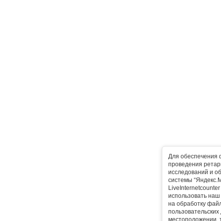
Для обеспечения 
проведения ретарг
исследований и о
системы “Яндекс.М
LiveInternetcounte
использовать наш 
на обработку фай
пользовательских 
местоположении, т