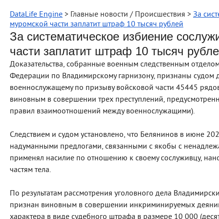
DataLife Engine
> Главные новости / Происшествия >
За сис
муромской части заплатит штраф 10 тысяч рублей
За систематическое избиение сослуж
части заплатит штраф 10 тысяч рубл
Доказательства, собранные военным следственным отделом
Федерации по Владимирскому гарнизону, признаны судом 
военнослужащему по призыву войсковой части 45445 рядо
виновным в совершении трех преступлений, предусмотренны
правил взаимоотношений между военнослужащими).
Следствием и судом установлено, что Белянинов в июне 2
надуманными предлогами, связанными с якобы с ненадлеж
применял насилие по отношению к своему сослуживцу, нан
частям тела.
По результатам рассмотрения уголовного дела Владимирс
признан виновным в совершении инкриминируемых деяний
характера в виде судебного штрафа в размере 10 000 (десят