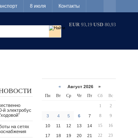
анспорт
8 июля
Контакты
EUR
93,19
USD
80,93
«
Август 2026 »
 НОВОСТИ
Пн
Вт
Ср
Чт
Пт
Сб
Вс
жественно
1
2
0-й электробус
"ходовой"
3
4
5
6
7
8
9
10
11
12
13
14
15
16
боты на сетях
азоснабжения
17
18
19
20
21
22
23