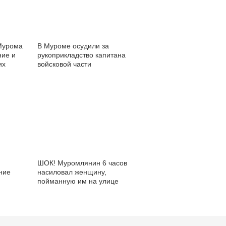
Мурома
В Муроме осудили за
ние и
рукоприкладство капитана
их
войсковой части
ШОК! Муромлянин 6 часов
ние
насиловал женщину,
пойманную им на улице