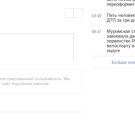
переоформить
Пять человек
10:49
ДТП за три д
Муромская с
09:47
завоевала дв
первенстве Р
велоспорту 
округе
Больше но
егистрированный пользователь. Мы
 сайт под своим именем.