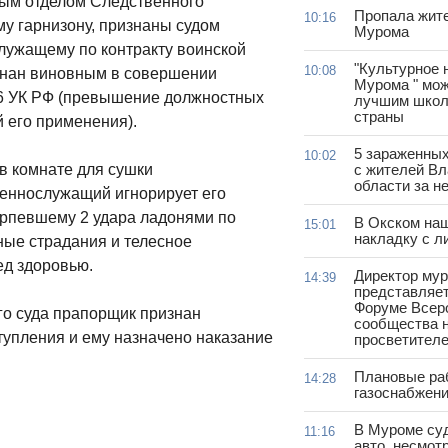
ым отделом Следственного
Пропала жит
10:16
у гарнизону, признаны судом
Мурома
лужащему по контракту воинской
"Культурное 
10:08
знан виновным в совершении
Мурома " мож
286 УК РФ (превышение должностных
лучшим школ
страны
 его применения).
5 зараженны
10:02
 в комнате для сушки
с жителей В
области за н
оеннослужащий игнорирует его
ерпевшему 2 удара ладонями по
В Окском на
15:01
накладку с л
ные страдания и телесное
ед здоровью.
Директор му
14:39
представляет
Форуме Всер
го суда прапорщик признан
сообщества н
упления и ему назначено наказание
просветител
Плановые ра
14:28
газоснабжени
В Муроме су
11:16
авто, несмот