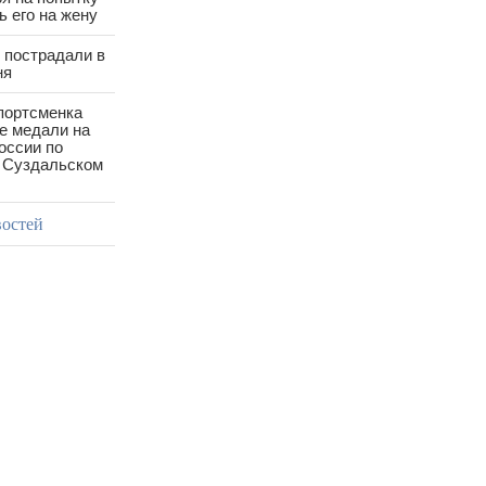
 его на жену
 пострадали в
ня
портсменка
е медали на
оссии по
в Суздальском
востей