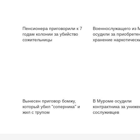
Пенсионера приговорили к 7
Военнослужащего из 
годам колонии за убийство
осудили за приобрете
сожительницы
хранение наркотическ
средств
Вынесен приговор бомжу,
В Муроме осудили
который убил "соперника" и
контрактника за униже
жил с трупом
сослуживцев