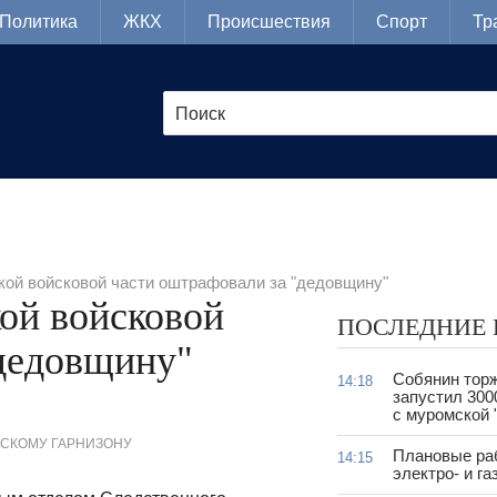
Политика
ЖКХ
Происшествия
Спорт
Тр
ой войсковой части оштрафовали за "дедовщину"
ой войсковой
ПОСЛЕДНИЕ
"дедовщину"
Собянин тор
14:18
запустил 300
с муромской 
РСКОМУ ГАРНИЗОНУ
Плановые ра
14:15
электро- и г