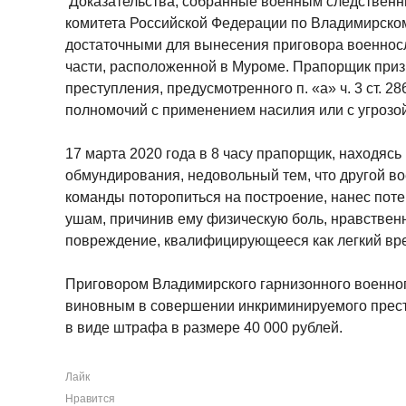
Доказательства, собранные военным следственн
комитета Российской Федерации по Владимирском
достаточными для вынесения приговора военнос
части, расположенной в Муроме. Прапорщик при
преступления, предусмотренного п. «а» ч. 3 ст. 
полномочий с применением насилия или с угрозой
17 марта 2020 года в 8 часу прапорщик, находясь
обмундирования, недовольный тем, что другой в
команды поторопиться на построение, нанес пот
ушам, причинив ему физическую боль, нравствен
повреждение, квалифицирующееся как легкий вр
Приговором Владимирского гарнизонного военно
виновным в совершении инкриминируемого прест
в виде штрафа в размере 40 000 рублей.
Лайк
Нравится