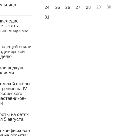
ельница
24
25
26
27
28
29
30
31
наследие
ет стать
ьным музеем
х клещей сняли
ладимирской
еделю
шли редкую
илиями
ромской школы
 регион на IV
оссийского
аставников-
ей
боты на сетях
я 5 августа
д конфисковал
ря на попытку