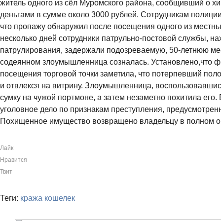
житель одного из сёл Муромского района, сообщивший о хи
деньгами в сумме около 3000 рублей. Сотрудникам полици
что пропажу обнаружил после посещения одного из местны
несколько дней сотрудники патрульно-постовой службы, н
патрулирования, задержали подозреваемую, 50-летнюю ме
содеянном злоумышленница созналась. Установлено,что ф
посещения торговой точки заметила, что потерпевший пол
и отвлекся на витрину. Злоумышленница, воспользовавшис
сумку на чужой портмоне, а затем незаметно похитила его
уголовное дело по признакам преступления, предусмотренно
Похищенное имущество возвращено владельцу в полном о
Лайк
Нравится
Твит
Теги:
кража
кошелек