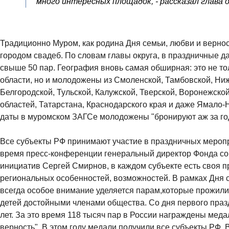
много интересных площадок, - рассказал глава 
Традиционно Муром, как родина Дня семьи, любви и верност
городом свадеб. По словам главы округа, в праздничные 
свыше 50 пар. География вновь самая обширная: это не т
области, но и молодожены из Смоленской, Тамбовской, Ни
Белгородской, Тульской, Калужской, Тверской, Воронежско
областей, Татарстана, Краснодарского края и даже Ямало-
даты в муромском ЗАГСе молодожены "бронируют аж за го
Все субъекты РФ принимают участие в праздничных меропр
время пресс-конференции генеральный директор Фонда со
инициатив Сергей Смирнов, в каждом субъекте есть своя п
региональных особенностей, возможностей. В рамках Дня 
всегда особое внимание уделяется парам,которые прожили 
детей достойными членами общества. Со дня первого пра
лет. За это время 118 тысяч пар в России награждены мед
верность". В этом году медали получили все субъекты РФ. 