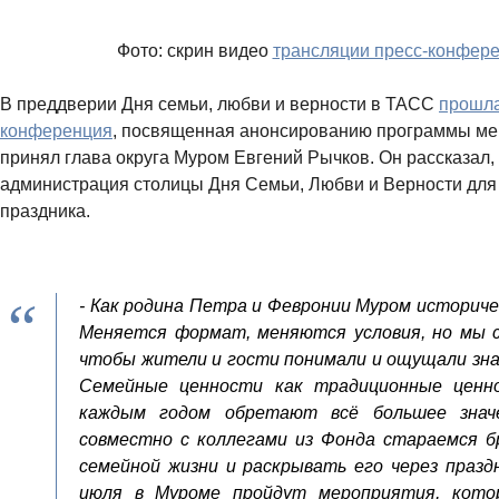
Фото: скрин видео
трансляции пресс-конфер
В преддверии Дня семьи, любви и верности в ТАСС
прошла
конференция
, посвященная анонсированию программы мер
принял глава округа Муром Евгений Рычков. Он рассказал,
администрация столицы Дня Семьи, Любви и Верности для 
праздника.
- Как родина Петра и Февронии Муром историче
Меняется формат, меняются условия, но мы 
чтобы жители и гости понимали и ощущали зна
Семейные ценности как традиционные ценн
каждым годом обретают всё большее знач
совместно с коллегами из Фонда стараемся б
семейной жизни и раскрывать его через празд
июля в Муроме пройдут мероприятия, кото