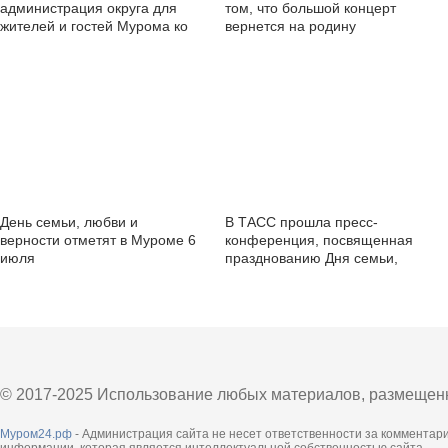
администрация округа для
том, что большой концерт
жителей и гостей Мурома ко
вернется на родину
Дню Семьи, Любви и
праздника"
Верности
День семьи, любви и
В ТАСС прошла пресс-
верности отметят в Муроме 6
конференция, посвященная
июля
празднованию Дня семьи,
любви и верности
© 2017-2025 Использование любых материалов, размещенны
Муром24.рф
- Администрация сайта не несет ответственности за комментар