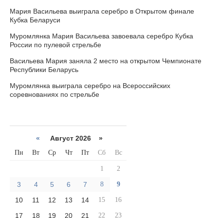
Мария Васильева выиграла серебро в Открытом финале
Кубка Беларуси
Муромлянка Мария Васильева завоевала серебро Кубка
России по пулевой стрельбе
Васильева Мария заняла 2 место на открытом Чемпионате
Республики Беларусь
Муромлянка выиграла серебро на Всероссийских
соревнованиях по стрельбе
«
Август 2026 »
Пн
Вт
Ср
Чт
Пт
Сб
Вс
1
2
3
4
5
6
7
8
9
10
11
12
13
14
15
16
17
18
19
20
21
22
23