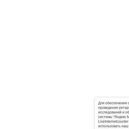
Для обеспечения 
проведения ретарг
исследований и о
системы “Яндекс.М
LiveInternetcounte
использовать наш 