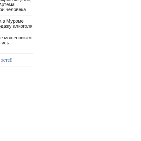
Артема
ри человека
а в Муроме
одажу алкоголя
е мошенникам
лись
востей