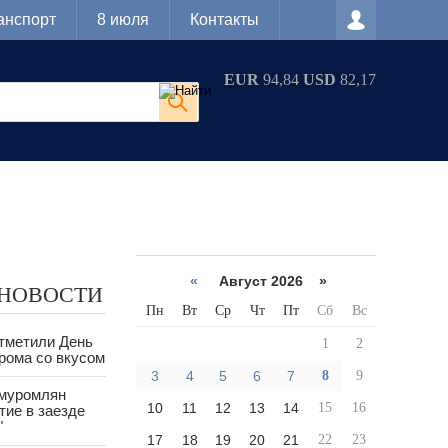
анспорт
8 июля
Контакты
EUR
94,84
USD
82,17
«
Август 2026 »
 НОВОСТИ
Пн
Вт
Ср
Чт
Пт
Сб
Вс
тметили День
1
2
рома со вкусом
3
4
5
6
7
8
9
 муромлян
10
11
12
13
14
15
16
тие в заезде
"
17
18
19
20
21
22
23