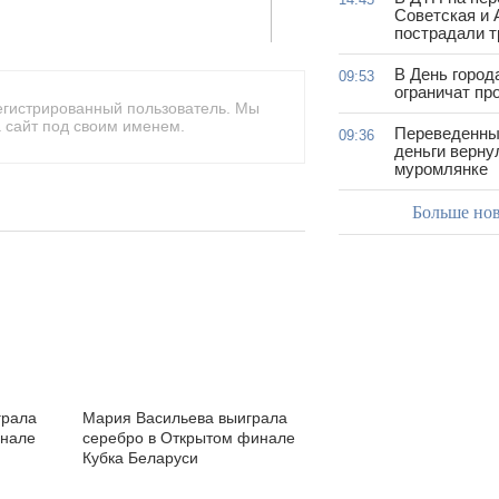
Советская и 
пострадали т
В День город
09:53
ограничат пр
егистрированный пользователь. Мы
 сайт под своим именем.
Переведенны
09:36
деньги верну
муромлянке
Больше но
грала
Мария Васильева выиграла
инале
серебро в Открытом финале
Кубка Беларуси