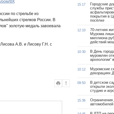
уром/ВК
Городские д
15:17
службы прис
асфальтиров
оссии по стрельбе из
покрытия в 
льнейших стрелков России. В
посёлке
лов" золотую медаль завоевала
70-летняя жи
12:10
Мурома лиши
миллиона руб
действий мо
исова А.В. и Лисову Г.Н. с
В День город
10:30
муромлян отк
археологии" 
Муромские ск
10:12
декорациях Д
В детском с
09:50
открыли эко
студию и агр
Ограничения
15:36
автомобилей 
В ДТП на пер
14:45