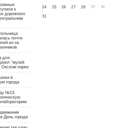
орожные
24
25
26
27
28
29
30
тупили к
ке дорожного
31
Центральном
тельница
лась почти
лей из-за
шенников
а для
роют "музей
в Окском парке
азки в
ня города
аду №13
логическую
олабораторию
 движения
в День города
екрестке улиц