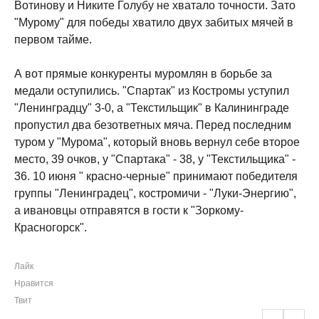
Вотинову и Никите Голубу не хватало точности. Зато
"Мурому" для победы хватило двух забитых мячей в
первом тайме.
А вот прямые конкуренты муромлян в борьбе за
медали оступились. "Спартак" из Костромы уступил
"Ленинградцу" 3-0, а "Текстильщик" в Калининграде
пропустил два безответных мяча. Перед последним
туром у "Мурома", который вновь вернул себе второе
место, 39 очков, у "Спартака" - 38, у "Текстильщика" -
36. 10 июня " красно-черные" принимают победителя
группы "Ленинградец", костромичи - "Луки-Энергию",
а ивановцы отправятся в гости к "Зоркому-
Красногорск".
Лайк
Нравится
Твит