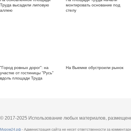
Труда высадили липовую
монтировать основание под
аллею
стелу
"Город ровных дорог": на
На Выемке обустроили рынок
участке от гостиницы "Русь"
вдоль площади Труда
укладывают новый асфальт
© 2017-2025 Использование любых материалов, размещенны
Муром24.рф
- Администрация сайта не несет ответственности за комментар