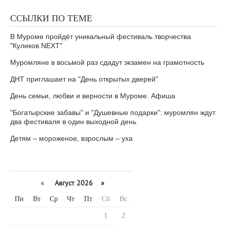
ССЫЛКИ ПО ТЕМЕ
В Муроме пройдёт уникальный фестиваль творчества
"Куликов NEXT"
Муромляне в восьмой раз сдадут экзамен на грамотность
ДНТ приглашает на "День открытых дверей"
День семьи, любви и верности в Муроме. Афиша
"Богатырские забавы" и "Душевные подарки": муромлян ждут
два фестиваля в один выходной день
Детям – мороженое, взрослым – уха
«
Август 2026 »
Пн
Вт
Ср
Чт
Пт
Сб
Вс
1
2