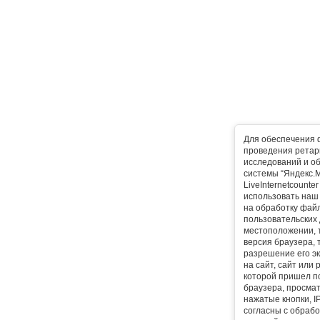
Для обеспечения 
проведения ретарг
исследований и о
системы “Яндекс.М
LiveInternetcounte
использовать наш 
на обработку фай
пользовательских 
местоположении, т
версия браузера, 
разрешение его эк
на сайт, сайт или
которой пришел п
браузера, просма
нажатые кнопки, I
согласны с обрабо