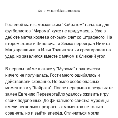
Фото: vk.com/fckairatmoscow
Гостевой матч с московским "Кайратом" начался для
футболистов "Мурома" хуже не придумаешь. Уже в
дебюте матча хозяева открыли счет со штрафного. На
втором этаже и Зиновича, и Земко переиграл Никита
Мацхарашвили, а Илья Трунин хоть и среагировал на
удар, но завалился вместе с мячом в ближний угол.
В первом тайме в атаке у "Мурома" практически
ничего не получалась. Гости много ошибались и
действовали скованно. Не было особо опасных
моментов и у "Кайрата". После перерыва в результате
замен Евгению Перевертайло удалось оживить игру
своих подопечных. До финального свистка муромцы
имели несколько прекрасных моментов не только
сравнять, но и выйти вперёд. Отличиться могли