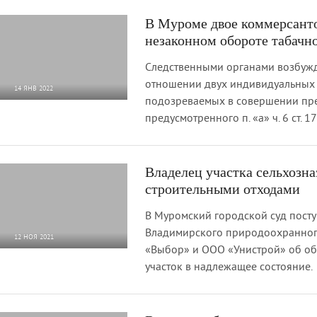
В Муроме двое коммерсанто
незаконном обороте табачн
Следственными органами возбужд
отношении двух индивидуальных
14 ЯНВ 2022
подозреваемых в совершении пре
2 556
0
предусмотренного п. «а» ч. 6 ст. 
Владелец участка сельхозна
строительными отходами
В Муромский городской суд пост
Владимирского природоохранног
12 НОЯ 2021
«Выбор» и ООО «Унистрой» об об
3 151
0
участок в надлежащее состояние.