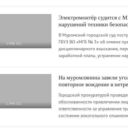
Электромонтёр судится с М
нарушений техники безопа
В Муромский городской суд посту
ГБУЗ ВО «МГБ № 3» об отмене пр
24 ФЕВ 2022
дисциплинарного взыскания, пер
2 590
0
заработной платы, устранении н
На муромлянина завели угол
повторное вождение в нетр
Городской прокуратурой проведе
обоснованности привлечения лиц
21 ЯНВ 2022
ответственности за управление т
3 356
0
состоянии алкогольного опьянен