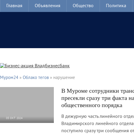
Главная
Объявления
Общество
Политика
Муром24
»
Облако тегов
» нарушение
В Муроме сотрудники тран
пресекли сразу три факта 
общественного порядка
В дежурную часть линейного отд
03 ОКТ 2024
Владимирского линейного отдела
1 951
0
поступило сразу три сообщения о