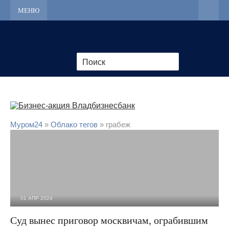
МЕНЮ
Муром24
»
Облако тегов
» грабеж
01 АПР 2024
3 036
0
Суд вынес приговор москвичам, ограбившим