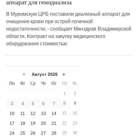
аппарат для гемодиализа
В Муромскую ЦРБ поставили диализный аппарат для
очищения крови при острой почечной
недостаточности, - сообщает Минздрав Владимирской
области. Контракт на закупку медицинского
оборудования стоимостью
«
Август 2026 »
Пн
Вт
Ср
Чт
Пт
Сб
Вс
1
2
3
4
5
6
7
8
9
10
11
12
13
14
15
16
17
18
19
20
21
22
23
24
25
26
27
28
29
30