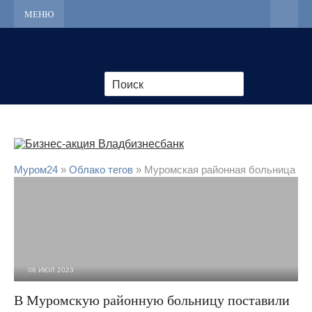
МЕНЮ
Муром24
»
Облако тегов
» Муромская районная больница
06 ИЮЛ 2023
2 171
0
В Муромскую районную больницу поставили