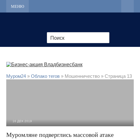
МЕНЮ
Муром24
»
Облако тегов
» Мошенничество » Страница 13
16 ДЕК 2019
4 061
0
Муромляне подверглись массовой атаке