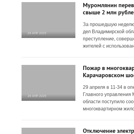
Муромлянин пере
свыше 2 млн рубле
За прошедшую неделю 
дел Владимирской обл
29 АПР 2025
преступление, соверш
2 297
0
жителей с использова
Пожар в многоква
Карачаровском шо
29 апреля в 11-34 в 
Главного управления 
29 АПР 2025
области поступило со
3 150
0
многоквартирном жило
Отключение электр