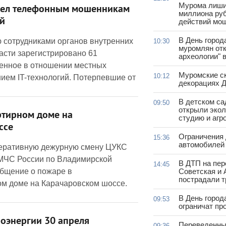
Мурома лиши
вел телефонным мошенникам
миллиона руб
й
действий мо
В День город
сотрудниками органов внутренних
10:30
муромлян отк
асти зарегистрировано 61
археологии" 
енное в отношении местных
Муромские ск
10:12
нием IT-технологий. Потерпевшие от
декорациях Д
В детском с
09:50
открыли эко
ртирном доме на
студию и агр
ссе
Ограничения
15:36
автомобилей 
оперативную дежурную смену ЦУКС
МЧС России по Владимирской
В ДТП на пер
14:45
общение о пожаре в
Советская и 
пострадали т
м доме на Карачаровском шоссе.
В День город
09:53
ограничат пр
оэнергии 30 апреля
Переведенны
09:36