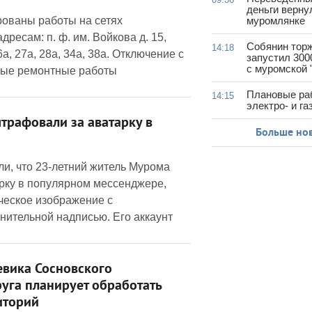
деньги верну
рованы работы на сетях
муромлянке
ресам: п. ф. им. Войкова д. 15,
Собянин тор
14:18
6а, 27а, 28а, 34а, 38а. Отключение с
запустил 300
с муромской 
овые ремонтные работы
Плановые ра
14:15
электро- и г
рафовали за аватарку в
Больше но
и, что 23-летний житель Мурома
рку в популярном мессенджере,
ческое изображение с
нительной надписью. Его аккаунт
евика Сосновского
уга планирует обработать
иторий