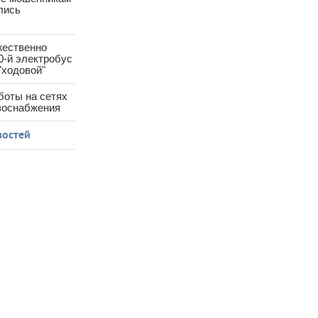
лись
жественно
0-й электробус
"ходовой"
боты на сетях
азоснабжения
востей