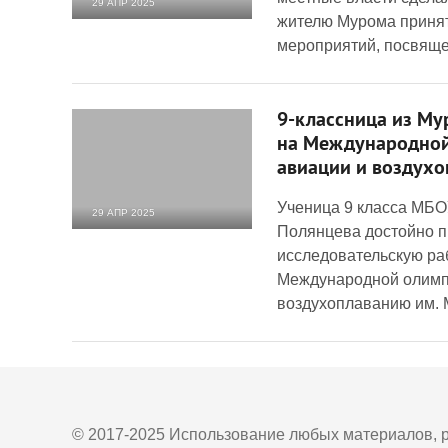
29 АПР 2025
жителю Мурома принят
2 711
0
мероприятий, посвящ
9-классница из Му
на Международной
авиации и воздухо
Ученица 9 класса МБ
29 АПР 2025
Полянцева достойно п
2 235
0
исследовательскую раб
Международной олимп
воздухоплаванию им. 
© 2017-2025 Использование любых материалов, р