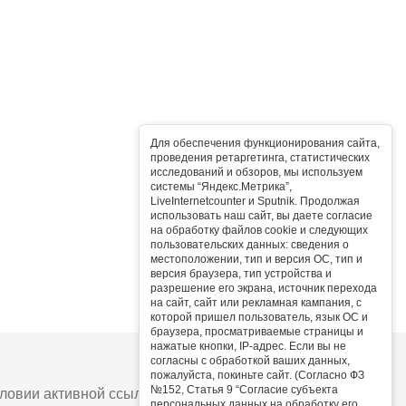
Для обеспечения функционирования сайта,
проведения ретаргетинга, статистических
исследований и обзоров, мы используем
системы “Яндекс.Метрика”,
LiveInternetcounter и Sputnik. Продолжая
использовать наш сайт, вы даете согласие
на обработку файлов cookie и следующих
пользовательских данных: сведения о
местоположении, тип и версия ОС, тип и
версия браузера, тип устройства и
разрешение его экрана, источник перехода
на сайт, сайт или рекламная кампания, с
которой пришел пользователь, язык ОС и
браузера, просматриваемые страницы и
нажатые кнопки, IP-адрес. Если вы не
согласны с обработкой ваших данных,
пожалуйста, покиньте сайт. (Согласно ФЗ
№152, Статья 9 “Согласие субъекта
овии активной ссылки на сайт.
персональных данных на обработку его