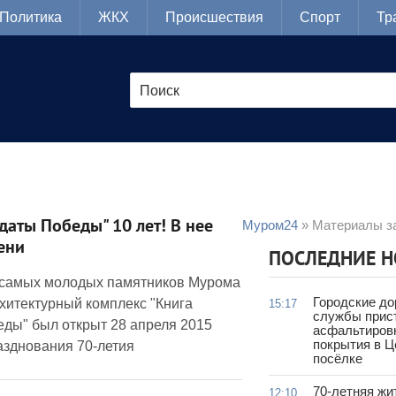
Политика
ЖКХ
Происшествия
Спорт
Тр
даты Победы" 10 лет! В нее
Муром24
» Материалы за
ени
ПОСЛЕДНИЕ 
з самых молодых памятников Мурома
Городские д
рхитектурный комплекс "Книга
15:17
службы прис
еды" был открыт 28 апреля 2015
асфальтиров
покрытия в 
азднования 70-летия
посёлке
70-летняя жи
12:10