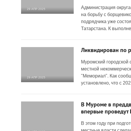
Администрация округа
29 АПР 2025
на борьбу с борщевико
1 900
0
подрядчика уже состо
Татарстана. К выполн
Ликвидирован по 
Муромский городской 
местной некоммерческ
"Мемориал". Как сооб
29 АПР 2025
установлено, что с 20
3 301
0
В Муроме в предд
впервые проведут
В этом году при подг
местные власти сдела