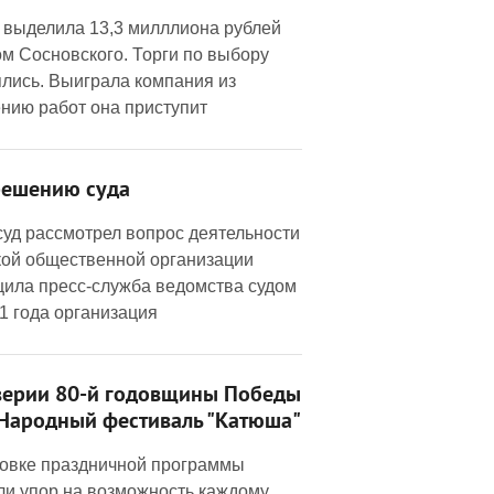
 выделила 13,3 милллиона рублей
м Сосновского. Торги по выбору
ялись. Выиграла компания из
ению работ она приступит
решению суда
суд рассмотрел вопрос деятельности
ой общественной организации
щила пресс-служба ведомства судом
21 года организация
верии 80-й годовщины Победы
 Народный фестиваль "Катюша"
отовке праздничной программы
ли упор на возможность каждому