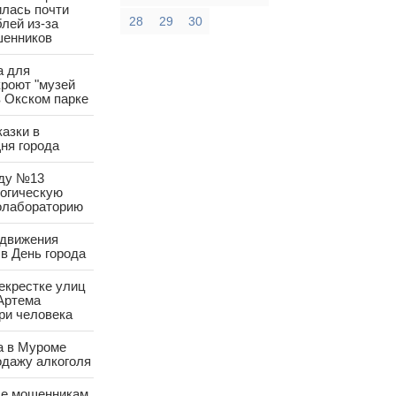
лась почти
28
29
30
лей из-за
шенников
а для
роют "музей
в Окском парке
азки в
ня города
аду №13
логическую
олабораторию
 движения
в День города
екрестке улиц
Артема
ри человека
а в Муроме
одажу алкоголя
е мошенникам