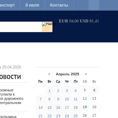
анспорт
8 июля
Контакты
EUR
94,06
USD
81,41
 29.04.2025
«
Апрель 2025
»
НОВОСТИ
Пн
Вт
Ср
Чт
Пт
Сб
Вс
орожные
5
6
1
2
3
4
тупили к
ке дорожного
12
13
7
8
9
10
11
Центральном
19
20
14
15
16
17
18
26
27
21
22
23
24
25
тельница