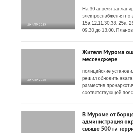
На 30 апреля заплани
электроснабжения по ад
15а,12,11,30,38, 25а, 2
29 АПР 2025
09.30 до 13.00. План
1 781
0
Жителя Мурома ошт
мессенджере
полицейские установил
решил обновить авата
29 АПР 2025
разместив пронаркоти
2 703
0
соответствующей пояс
В Муроме от борщ
администрация окр
свыше 500 га терр