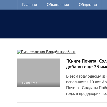
Главная
Объявления
Общество
"Книге Почета -Сол
добавят ещё 23 им
В этом году одному и
исполняется 10 лет. А
29 АПР 2025
Почета - Солдаты Поб
2 224
0
года, в преддверии пр