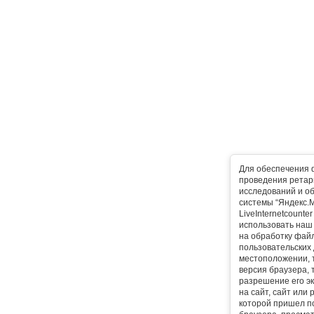
Для обеспечения 
проведения ретарг
исследований и о
системы “Яндекс.М
LiveInternetcounte
использовать наш 
на обработку фай
пользовательских 
местоположении, т
версия браузера, 
разрешение его эк
на сайт, сайт или
которой пришел п