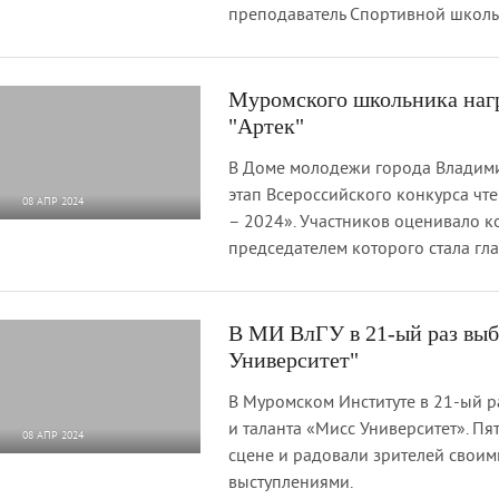
преподаватель Спортивной школ
Муромского школьника нагр
"Артек"
В Доме молодежи города Владими
этап Всероссийского конкурса чт
08 АПР 2024
– 2024». Участников оценивало 
3 870
0
председателем которого стала гл
В МИ ВлГУ в 21-ый раз вы
Университет"
В Муромском Институте в 21-ый р
и таланта «Мисс Университет». Пят
08 АПР 2024
сцене и радовали зрителей свои
2 156
0
выступлениями.