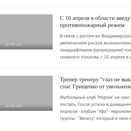
С 10 апреля в области введ
противопожарный режим
В связи с ростом во Владимирско
увеличением рисков возникновени
08 АПР 2024
ландшафтными (природными) пож
1 296
0
снежного покрова, с 10 апреля в 
Тренер тренеру "глаз не вы
спас Грищенко от увольнен
Футбольный клуб "Муром" не смо
поступь. После успеха в домашне
08 АПР 2024
лидеров - клубом "Уфа" - муромля
2 221
0
группы - "Велесу", который в пяти 