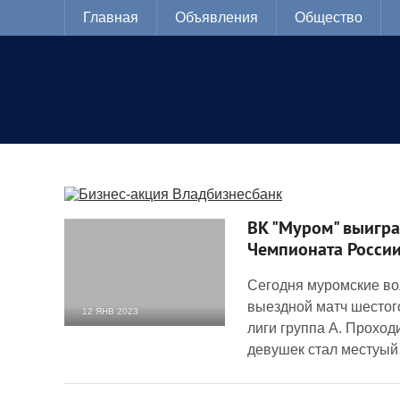
Главная
Объявления
Общество
ВК "Муром" выигра
Чемпионата Росси
Сегодня муромские во
выездной матч шестог
12 ЯНВ 2023
лиги группа А. Проход
1 508
0
девушек стал местyый 