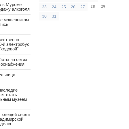
а в Муроме
28
29
23
24
25
26
27
одажу алкоголя
30
31
е мошенникам
лись
жественно
0-й электробус
"ходовой"
боты на сетях
азоснабжения
ельница
наследие
ет стать
ьным музеем
х клещей сняли
ладимирской
еделю