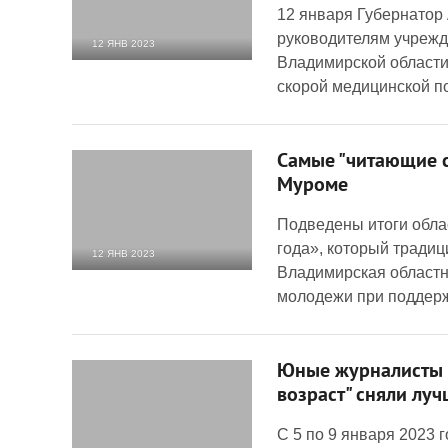
12 января Губернатор
руководителям учреж
12 ЯНВ 2023
Владимирской области
2 177
0
скорой медицинской п
Самые "читающие с
Муроме
Подведены итоги обла
года», который традиц
12 ЯНВ 2023
Владимирская областн
3 386
0
молодежи при поддерж
Юные журналисты 
возраст" сняли лу
С 5 по 9 января 2023 г