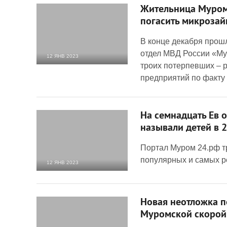
Жительница Мурома
погасить микрозай
В конце декабря прош
отдел МВД России «Му
12 ЯНВ 2023
троих потерпевших – 
3 533
0
предприятий по факту
На семнадцать Ев 
называли детей в 
Портал Муром 24.рф т
популярных и самых р
12 ЯНВ 2023
5 192
0
Новая неотложка п
Муромской скорой