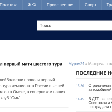
Политика
ЖКХ
Происшествия
Спорт
Тр
л первый матч шестого тура
Муром24
» Материалы за
и
ПОСЛЕДНИЕ 
лейболистки провели первый
Ограничения
о тура чемпионата России высшей
15:36
автомобилей 
ил он в Омске, а соперником наших
клуб "Омь".
В ДТП на пер
14:45
Советская и 
пострадали т