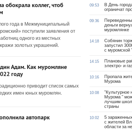
 обокрала коллег, чтоб
В День город
09:53
ограничат пр
м
Переведенны
09:36
лого года в Межмуниципальный
деньги верну
муромлянке
ромский» поступили заявления от
работниц одного из местных
Собянин тор
14:18
 кражи золотых украшений.
запустил 300
с муромской 
Плановые ра
14:15
электро- и г
один Адам. Как муромляне
2022 году
Пропала жит
10:16
Мурома
радиционно приводит список самых
"Культурное 
едких имен юных муромлян.
10:08
Мурома " мож
лучшим школ
страны
ополнила автопарк
5 зараженны
10:02
с жителей В
области за н