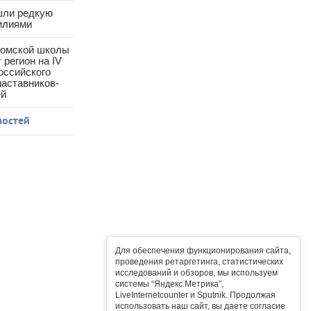
шли редкую
илиями
ромской школы
 регион на IV
оссийского
аставников-
ей
востей
Для обеспечения функционирования сайта,
проведения ретаргетинга, статистических
исследований и обзоров, мы используем
системы “Яндекс.Метрика”,
LiveInternetcounter и Sputnik. Продолжая
использовать наш сайт, вы даете согласие