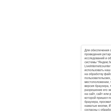
Для обеспечения 
проведения ретарг
исследований и о
системы “Яндекс.М
LiveInternetcounte
использовать наш 
на обработку фай
пользовательских 
местоположении, т
версия браузера, 
разрешение его эк
на сайт, сайт или
которой пришел п
браузера, просма
нажатые кнопки, I
согласны с обрабо