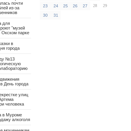
лась почти
23
24
25
26
27
28
29
лей из-за
шенников
30
31
а для
роют "музей
в Окском парке
азки в
ня города
аду №13
логическую
олабораторию
 движения
в День города
екрестке улиц
Артема
ри человека
а в Муроме
одажу алкоголя
е мошенникам