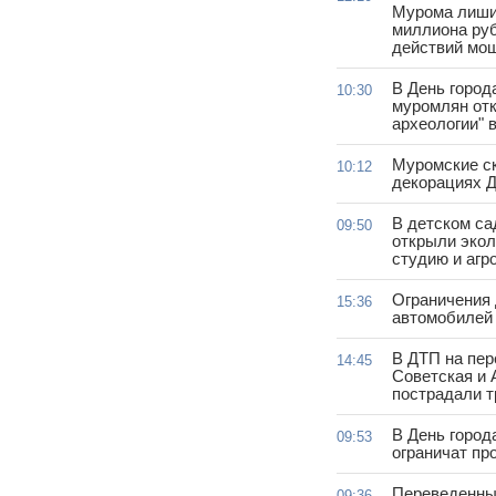
Мурома лиши
миллиона руб
действий мо
В День город
10:30
муромлян отк
археологии" 
Муромские ск
10:12
декорациях Д
В детском с
09:50
открыли эко
студию и агр
Ограничения
15:36
автомобилей 
В ДТП на пер
14:45
Советская и 
пострадали т
В День город
09:53
ограничат пр
Переведенны
09:36