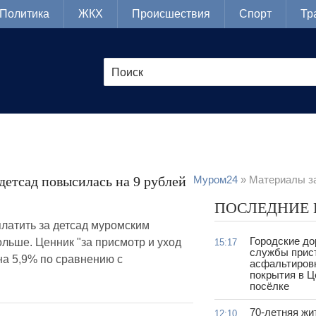
Политика
ЖКХ
Происшествия
Спорт
Тр
 детсад повысилась на 9 рублей
Муром24
» Материалы за
ПОСЛЕДНИЕ
платить за детсад муромским
Городские д
льше. Ценник "за присмотр и уход
15:17
службы прис
на 5,9% по сравнению с
асфальтиров
покрытия в 
посёлке
70-летняя жи
12:10