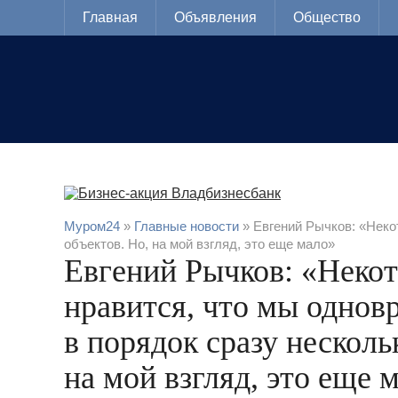
Главная
Объявления
Общество
Муром24
»
Главные новости
» Евгений Рычков: «Неко
объектов. Но, на мой взгляд, это еще мало»
Евгений Рычков: «Неко
нравится, что мы одно
в порядок сразу несколь
на мой взгляд, это еще 