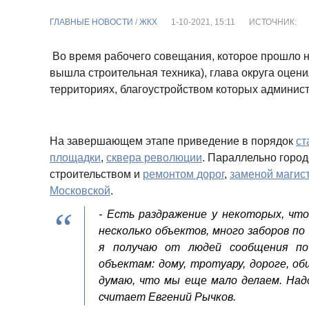
ГЛАВНЫЕ НОВОСТИ
/
ЖКХ
1-10-2021, 15:11
ИСТОЧНИК:
Во время рабочего совещания, которое прошло н
вышла строительная техника), глава округа оцени
территориях, благоустройством которых админис
На завершающем этапе приведение в порядок
ст
площадки
,
сквера революции
. Параллельно горо
строительством и
ремонтом дорог
,
заменой магист
Московской
.
- Есть раздражение у некоторых, чт
несколько объектов, много заборов по 
я получаю от людей сообщения по
объектам: дому, тротуару, дороге, 
думаю, что мы еще мало делаем. Над
считает Евгений Рычков.