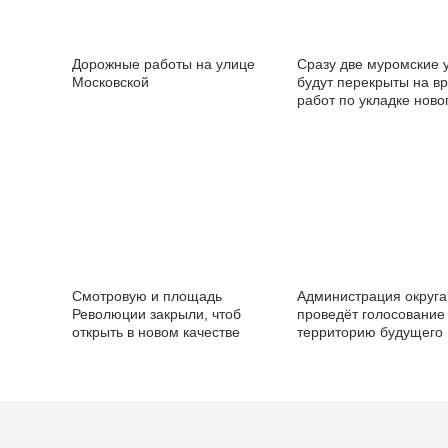
Дорожные работы на улице
Сразу две муромские 
Московской
будут перекрыты на в
работ по укладке ново
асфальта
Смотровую и площадь
Администрация округа
Революции закрыли, чтоб
проведёт голосование
открыть в новом качестве
территорию будущего
благоустройства