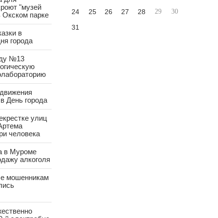
роют "музей
24
25
26
27
28
29
30
в Окском парке
31
азки в
ня города
аду №13
логическую
олабораторию
 движения
в День города
екрестке улиц
Артема
ри человека
а в Муроме
одажу алкоголя
е мошенникам
лись
жественно