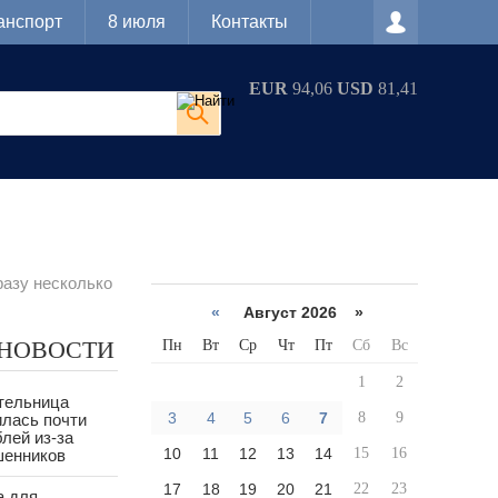
анспорт
8 июля
Контакты
EUR
94,06
USD
81,41
разу несколько
«
Август 2026 »
 НОВОСТИ
Пн
Вт
Ср
Чт
Пт
Сб
Вс
1
2
тельница
3
4
5
6
7
8
9
лась почти
лей из-за
10
11
12
13
14
15
16
шенников
17
18
19
20
21
22
23
а для