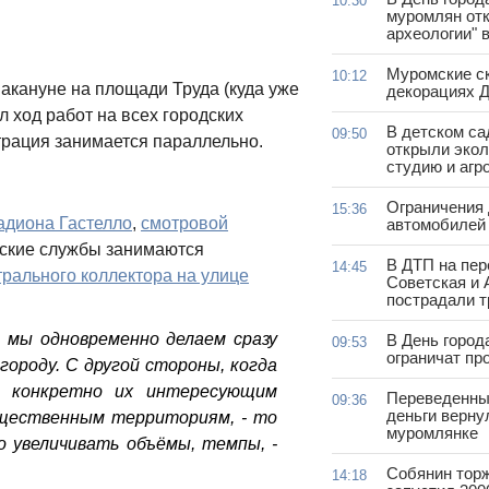
10:30
муромлян отк
археологии" 
Муромские ск
10:12
акануне на площади Труда (куда уже
декорациях Д
л ход работ на всех городских
В детском с
09:50
трация занимается параллельно.
открыли эко
студию и агр
Ограничения
15:36
адиона Гастелло
,
смотровой
автомобилей 
дские службы занимаются
В ДТП на пер
14:45
рального коллектора на улице
Советская и 
пострадали т
о мы одновременно делаем сразу
В День город
09:53
ограничат пр
городу. С другой стороны, когда
 конкретно их интересующим
Переведенны
09:36
деньги верну
общественным территориям, - то
муромлянке
о увеличивать объёмы, темпы, -
Собянин тор
14:18