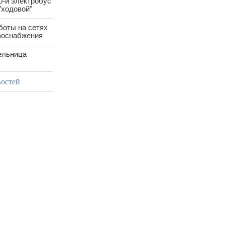
0-й электробус
"ходовой"
боты на сетях
азоснабжения
ельница
востей