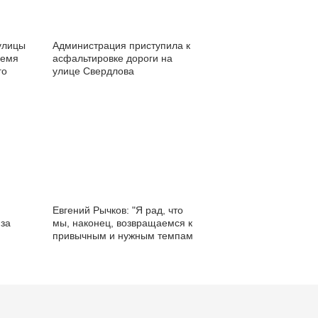
улицы
Администрация приступила к
ремя
асфальтировке дороги на
го
улице Свердлова
Евгений Рычков: "Я рад, что
 за
мы, наконец, возвращаемся к
привычным и нужным темпам
работы". ВИДЕО