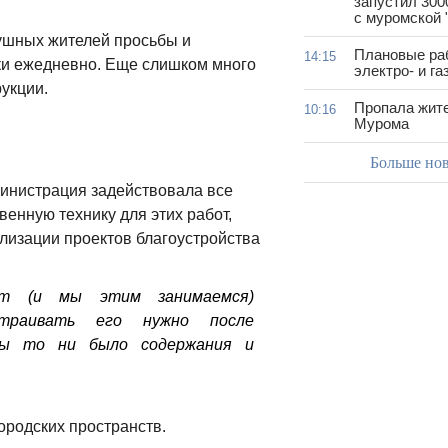
запустил 300
с муромской 
ушных жителей просьбы и
Плановые ра
14:15
ки ежедневно. Еще слишком много
электро- и г
укции.
Пропала жит
10:16
Мурома
Больше но
инистрация задействовала все
енную технику для этих работ,
ализации проектов благоустройства
ит (и мы этим занимаемся)
страивать его нужно после
бы то ни было содержания и
ородских пространств.