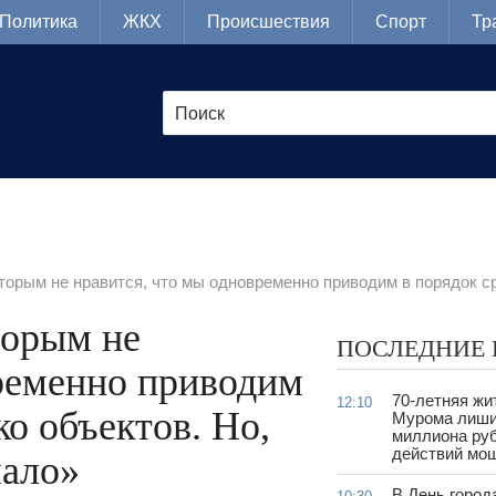
Политика
ЖКХ
Происшествия
Спорт
Тр
торым не нравится, что мы одновременно приводим в порядок с
торым не
ПОСЛЕДНИЕ
временно приводим
70-летняя жи
12:10
ко объектов. Но,
Мурома лиши
миллиона руб
действий мо
мало»
В День город