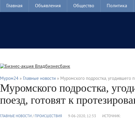
Главная
Объявления
Общество
Политика
Муром24
»
Главные новости
» Муромского подростка, угодившего п
Муромского подростка, угод
поезд, готовят к протезиров
ГЛАВНЫЕ НОВОСТИ
/
ПРОИСШЕСТВИЯ
9-06-2020, 12:53
ИСТОЧНИК: