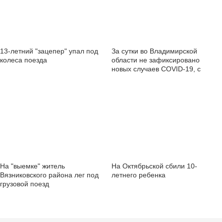
13-летний "зацепер" упал под
За сутки во Владимирской
колеса поезда
области не зафиксировано
новых случаев COVID-19, с
подозрением на вирус - 23
пациента
На "выемке" житель
На Октябрьской сбили 10-
Вязниковского района лег под
летнего ребенка
грузовой поезд