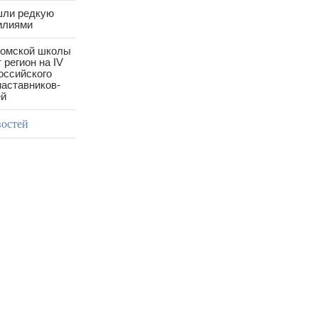
шли редкую
илиями
ромской школы
 регион на IV
оссийского
аставников-
ей
востей