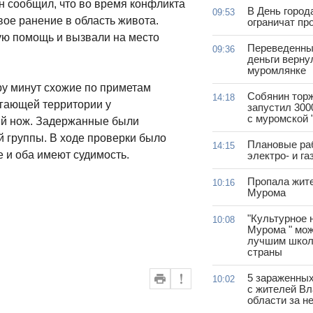
 сообщил, что во время конфликта
В День город
09:53
ое ранение в область живота.
ограничат пр
ю помощь и вызвали на место
Переведенны
09:36
деньги верну
муромлянке
ру минут схожие по приметам
Собянин тор
14:18
егающей территории у
запустил 300
с муромской 
й нож. Задержанные были
й группы. В ходе проверки было
Плановые ра
14:15
 и оба имеют судимость.
электро- и г
Пропала жит
10:16
Мурома
"Культурное 
10:08
Мурома " мож
лучшим школ
страны
5 зараженны
10:02
с жителей В
области за н