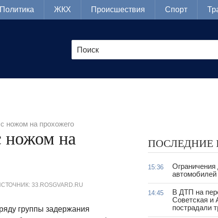
Политика
ЖКХ
Происшествия
Спорт
Тр
с ножом на прохожего
с ножом на
ПОСЛЕДНИЕ
Ограничения
15:36
автомобилей 
ИСТОЧНИК: 33.ROSGVARD.RU
В ДТП на пер
14:45
Советская и 
пострадали т
наряду группы задержания