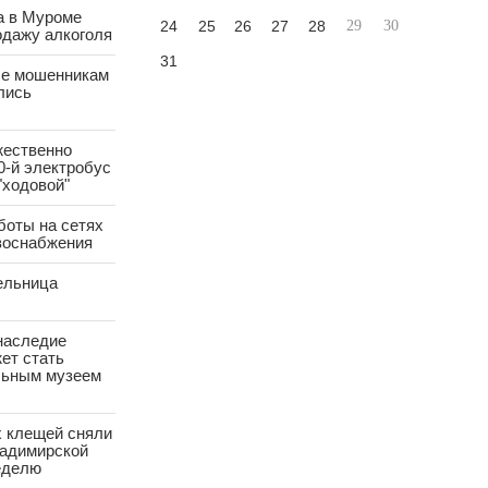
а в Муроме
24
25
26
27
28
29
30
одажу алкоголя
31
е мошенникам
лись
жественно
0-й электробус
"ходовой"
боты на сетях
азоснабжения
ельница
наследие
ет стать
ьным музеем
х клещей сняли
ладимирской
еделю