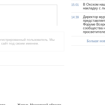
В Окском на
15:01
накладку с л
Директор му
14:39
представляет
Форуме Всер
сообщества н
просветител
егистрированный пользователь. Мы
Больше но
 сайт под своим именем.
депо
Житель Московской области