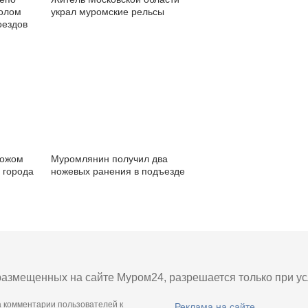
лолом
украл муромские рельсы
оездов
ножом
Муромлянин получил два
 города
ножевых ранения в подъезде
азмещенных на сайте Муром24, разрешается только при усл
а комментарии пользователей к
Реклама на сайте