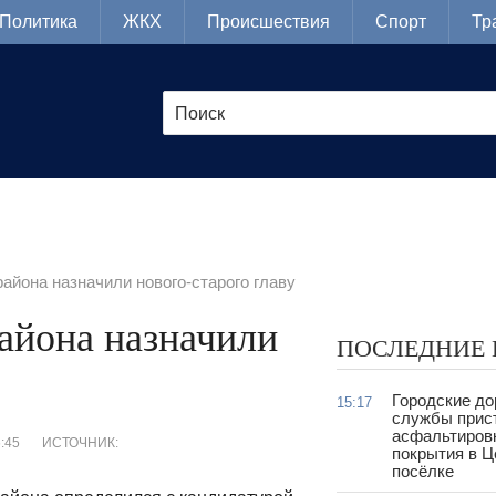
Политика
ЖКХ
Происшествия
Спорт
Тр
айона назначили нового-старого главу
айона назначили
ПОСЛЕДНИЕ
Городские д
15:17
службы прис
асфальтиров
6:45
ИСТОЧНИК:
покрытия в 
посёлке