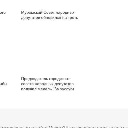
ого
Муромский Совет народных
депутатов обновился на треть
Председатель городского
рыбы
совета народных депутатов
получил медаль "За заслуги
перед Отечеством".
азмещенных на сайте Муром24, разрешается только при усл