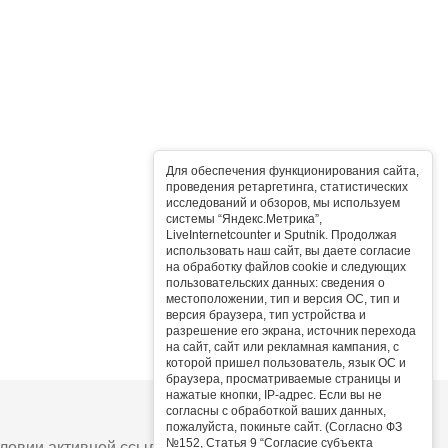
Для обеспечения функционирования сайта,
проведения ретаргетинга, статистических
исследований и обзоров, мы используем
системы “Яндекс.Метрика”,
LiveInternetcounter и Sputnik. Продолжая
использовать наш сайт, вы даете согласие
на обработку файлов cookie и следующих
пользовательских данных: сведения о
местоположении, тип и версия ОС, тип и
версия браузера, тип устройства и
разрешение его экрана, источник перехода
на сайт, сайт или рекламная кампания, с
которой пришел пользователь, язык ОС и
браузера, просматриваемые страницы и
нажатые кнопки, IP-адрес. Если вы не
согласны с обработкой ваших данных,
пожалуйста, покиньте сайт. (Согласно ФЗ
№152, Статья 9 “Согласие субъекта
овии активной ссылки на сайт.