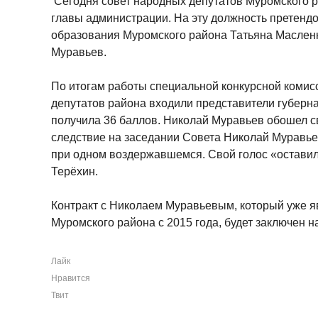
Сегодня совет народных депутатов Муромского р
главы администрации. На эту должность претенд
образования Муромского района Татьяна Маслен
Муравьев.
По итогам работы специальной конкурсной комисс
депутатов района входили представители губерн
получила 36 баллов. Николай Муравьев обошел св
следствие на заседании Совета Николай Муравьев
при одном воздержавшемся. Свой голос «оставил
Терёхин.
Контракт с Николаем Муравьевым, который уже я
Муромского района с 2015 года, будет заключен на
Лайк
Нравится
Твит