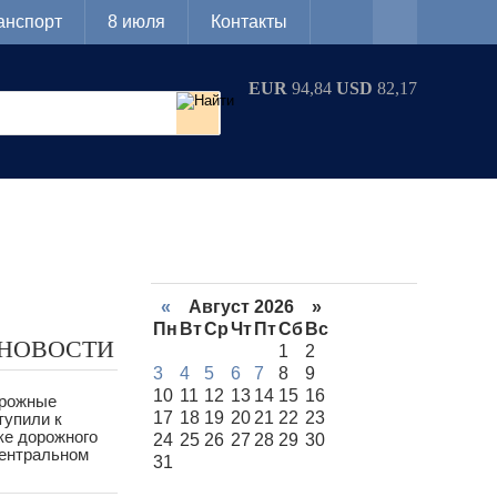
анспорт
8 июля
Контакты
EUR
94,84
USD
82,17
«
Август 2026 »
Пн
Вт
Ср
Чт
Пт
Сб
Вс
 НОВОСТИ
1
2
3
4
5
6
7
8
9
10
11
12
13
14
15
16
орожные
17
18
19
20
21
22
23
тупили к
ке дорожного
24
25
26
27
28
29
30
Центральном
31