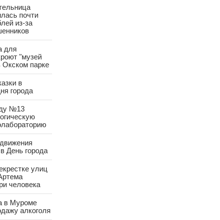
тельница
лась почти
лей из-за
шенников
а для
роют "музей
в Окском парке
азки в
ня города
аду №13
логическую
олабораторию
 движения
в День города
екрестке улиц
Артема
ри человека
а в Муроме
одажу алкоголя