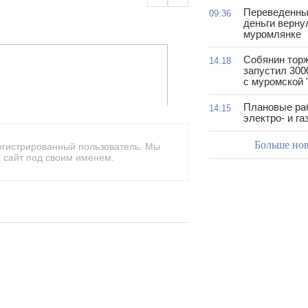
Переведенны
09:36
деньги верну
муромлянке
Собянин тор
14:18
запустил 300
с муромской 
Плановые ра
14:15
электро- и г
Больше но
егистрированный пользователь. Мы
 сайт под своим именем.