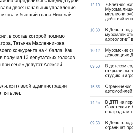
айона определился с кандидатурой
70-летняя жи
12:10
овали двое: начальник управления
Мурома лиши
миллиона руб
никова и бывший глава Николай
действий мо
В День город
10:30
муромлян отк
ии, в состав которой помимо
археологии" 
атора, Татьяна Масленникова
Муромские ск
оего конкурента на 4 балла. Как
10:12
декорациях Д
 получил 13 депутатских голосов
 при себе» депутат Алексей
В детском с
09:50
открыли эко
студию и агр
влялся главой администрации
Ограничения
15:36
автомобилей 
 пять лет.
В ДТП на пер
14:45
Советская и 
пострадали т
В День город
09:53
ограничат пр