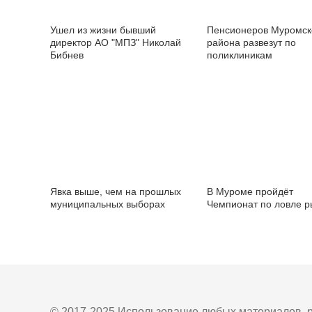
Ушел из жизни бывший
Пенсионеров Муромск
директор АО "МПЗ" Николай
района развезут по
Бибнев
поликлиникам
Явка выше, чем на прошлых
В Муроме пройдёт
муниципальных выборах
Чемпионат по ловле 
© 2017-2025 Использование любых материалов, р