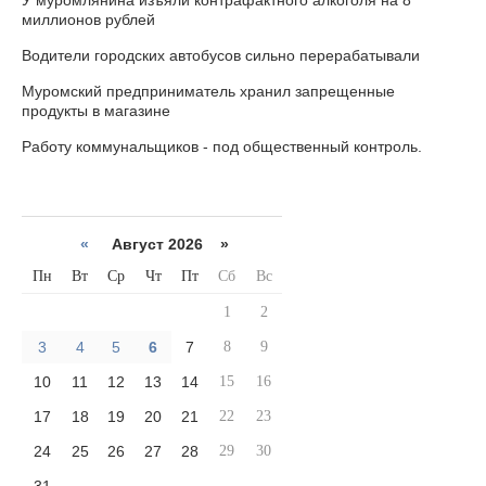
У муромлянина изъяли контрафактного алкоголя на 8
миллионов рублей
Водители городских автобусов сильно перерабатывали
Муромский предприниматель хранил запрещенные
продукты в магазине
Работу коммунальщиков - под общественный контроль.
«
Август 2026 »
Пн
Вт
Ср
Чт
Пт
Сб
Вс
1
2
3
4
5
6
7
8
9
10
11
12
13
14
15
16
17
18
19
20
21
22
23
24
25
26
27
28
29
30