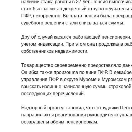
наличии стажа работы в 37 лет. Пенсия выплачива
стаж был засчитан декретный отпуск получательн
ПФР, некорректно. Выплата пенсии была прекраще
судебного решения стали списываться суммы.
Другой случай касался работающей пенсионерки, 
учетом индексации. При этом она продолжала раб
собственников недвижимости.
Товарищество своевременно предоставляло данны
Ошибка также произошла по вине ПФР. В декабре
управления ПФР в округе Муроме и Муромском р
взыскать излишне начисленную суммы страховой
последующих перечислений.
Надзорный орган установил, что сотрудники Пенс
направил акты реагирования руководителю упра
возвращены обеим пенсионеркам.