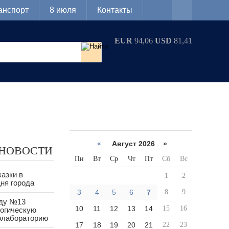
анспорт
8 июля
Контакты
EUR
94,06
USD
81,41
«
Август 2026 »
 НОВОСТИ
Пн
Вт
Ср
Чт
Пт
Сб
Вс
азки в
1
2
ня города
3
4
5
6
7
8
9
аду №13
10
11
12
13
14
15
16
логическую
олабораторию
17
18
19
20
21
22
23