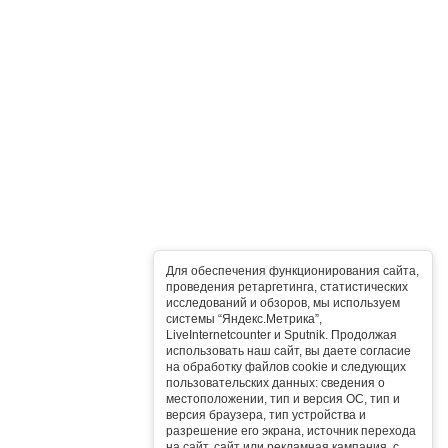
Для обеспечения функционирования сайта,
проведения ретаргетинга, статистических
исследований и обзоров, мы используем
системы “Яндекс.Метрика”,
LiveInternetcounter и Sputnik. Продолжая
использовать наш сайт, вы даете согласие
на обработку файлов cookie и следующих
пользовательских данных: сведения о
местоположении, тип и версия ОС, тип и
версия браузера, тип устройства и
разрешение его экрана, источник перехода
на сайт, сайт или рекламная кампания, с