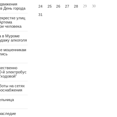
 движения
24
25
26
27
28
29
30
в День города
31
екрестке улиц
Артема
ри человека
а в Муроме
одажу алкоголя
е мошенникам
лись
жественно
0-й электробус
"ходовой"
боты на сетях
азоснабжения
ельница
наследие