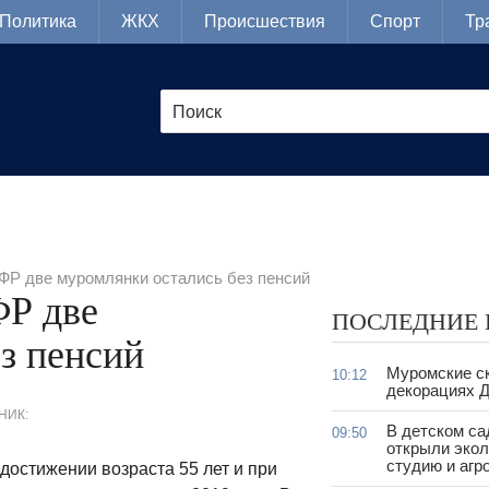
Политика
ЖКХ
Происшествия
Спорт
Тр
ФР две муромлянки остались без пенсий
ФР две
ПОСЛЕДНИЕ
з пенсий
Муромские ск
10:12
декорациях Д
НИК:
В детском с
09:50
открыли эко
студию и агр
остижении возраста 55 лет и при