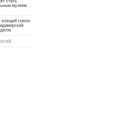
ет стать
ьным музеем
х клещей сняли
ладимирской
еделю
востей