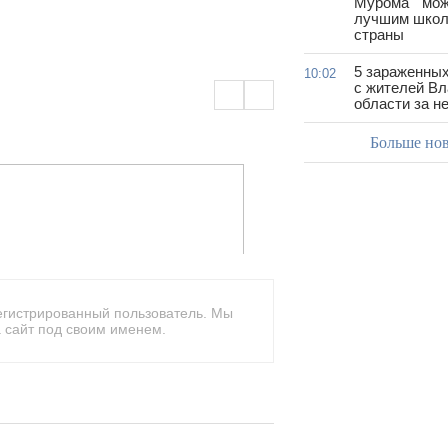
Мурома " мож
лучшим школ
страны
5 зараженны
10:02
с жителей В
области за н
Больше но
егистрированный пользователь. Мы
 сайт под своим именем.