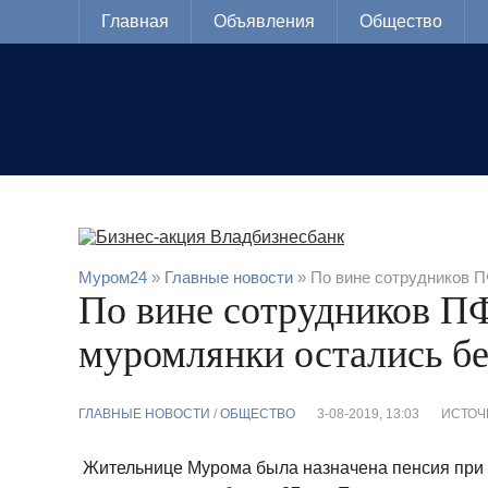
Главная
Объявления
Общество
Муром24
»
Главные новости
» По вине сотрудников П
По вине сотрудников П
муромлянки остались бе
ГЛАВНЫЕ НОВОСТИ
/
ОБЩЕСТВО
3-08-2019, 13:03
ИСТОЧ
Жительнице Мурома была назначена пенсия при д