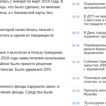
лась с января по март 2019 года. В
Ограничения
15:36
ицы, что было сделано, по мнению
автомобилей 
на, а с банковской карты без
В ДТП на пер
14:45
Советская и 
пострадали т
которой начислялась пенсия с
В День город
09:53
отать в одном из товариществ
ограничат пр
Переведенны
09:36
деньги верну
е о выплатах в пользу гражданки.
муромлянке
 2018 года заместителем начальника
Собянин тор
14:18
айоне было принято решение
запустил 300
с муромской 
 пенсии. Было удержано 20%
Плановые ра
14:15
электро- и г
ионного фонда нарушили закон, и
Пропала жит
10:16
вления фонда. Средства были
Мурома
"Культурное 
10:08