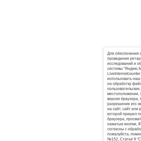
Для обеспечения 
проведения ретарг
исследований и о
системы “Яндекс.М
LiveInternetcounte
использовать наш 
на обработку фай
пользовательских 
местоположении, т
версия браузера, 
разрешение его эк
на сайт, сайт или
которой пришел п
браузера, просма
нажатые кнопки, I
согласны с обрабо
пожалуйста, покин
№152, Статья 9 “С