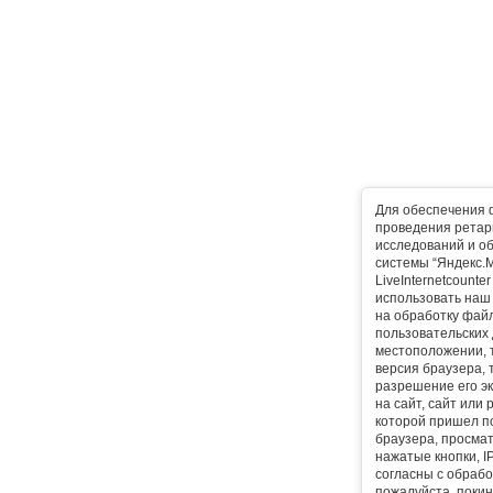
Для обеспечения 
проведения ретарг
исследований и о
системы “Яндекс.М
LiveInternetcounte
использовать наш 
на обработку фай
пользовательских 
местоположении, т
версия браузера, 
разрешение его эк
на сайт, сайт или
которой пришел п
браузера, просма
нажатые кнопки, I
согласны с обрабо
пожалуйста, покин