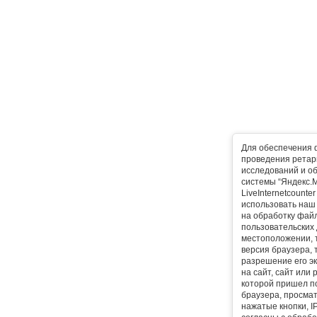
Для обеспечения 
проведения ретарг
исследований и о
системы “Яндекс.М
LiveInternetcounte
использовать наш 
на обработку фай
пользовательских 
местоположении, т
версия браузера, 
разрешение его эк
на сайт, сайт или
которой пришел п
браузера, просма
нажатые кнопки, I